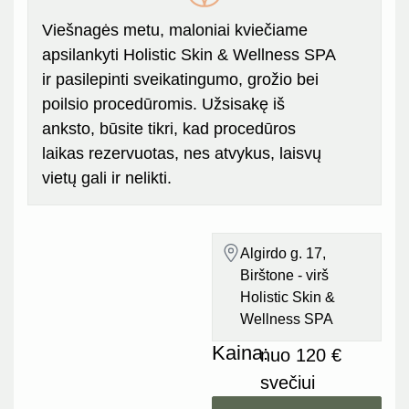
Viešnagės metu, maloniai kviečiame
apsilankyti Holistic Skin & Wellness SPA
ir pasilepinti sveikatingumo, grožio bei
poilsio procedūromis. Užsisakę iš
anksto, būsite tikri, kad procedūros
laikas rezervuotas, nes atvykus, laisvų
vietų gali ir nelikti.
Algirdo g. 17,
Birštone - virš
Holistic Skin &
Wellness SPA
Kaina:
nuo 120 €
svečiui