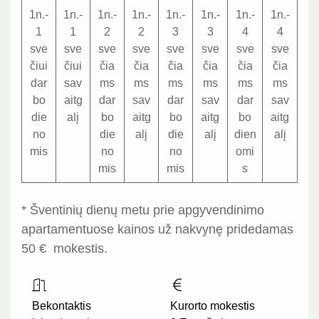
1n.-
1n.-
1n.-
1n.-
1n.-
1n.-
1n.-
1n.-
1
1
2
2
3
3
4
4
sve
sve
sve
sve
sve
sve
sve
sve
čiui
čiui
čia
čia
čia
čia
čia
čia
dar
sav
ms
ms
ms
ms
ms
ms
bo
aitg
dar
sav
dar
sav
dar
sav
die
alį
bo
aitg
bo
aitg
bo
aitg
no
die
alį
die
alį
dien
alį
mis
no
no
omi
mis
mis
s
* Šventinių dienų metu prie apgyvendinimo
apartamentuose kainos už nakvynę pridedamas
50 € mokestis.
Bekontaktis
Kurorto mokestis