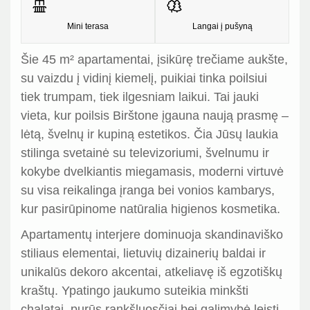
Mini terasa
Langai į pušyną
Šie 45 m² apartamentai, įsikūrę trečiame aukšte,
su vaizdu į vidinį kiemelį, puikiai tinka poilsiui
tiek trumpam, tiek ilgesniam laikui. Tai jauki
vieta, kur poilsis Birštone įgauna naują prasmę –
lėtą, švelnų ir kupiną estetikos. Čia Jūsų laukia
stilinga svetainė su televizoriumi, švelnumu ir
kokybe dvelkiantis miegamasis, moderni virtuvė
su visa reikalinga įranga bei vonios kambarys,
kur pasirūpinome natūralia higienos kosmetika.
Apartamentų interjere dominuoja skandinaviško
stiliaus elementai, lietuvių dizainerių baldai ir
unikalūs dekoro akcentai, atkeliavę iš egzotiškų
kraštų. Ypatingo jaukumo suteikia minkšti
chalatai, purūs rankšluosčiai bei galimybė leisti