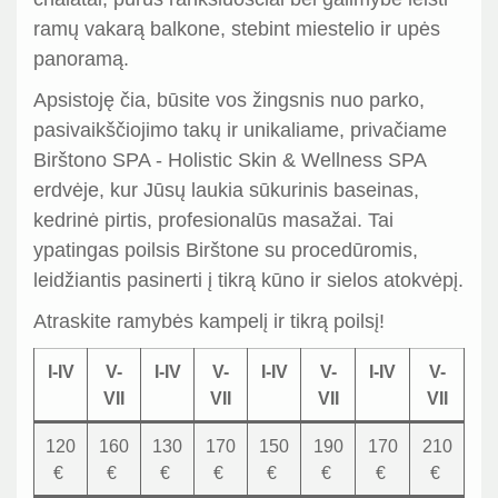
ramų vakarą balkone, stebint miestelio ir upės
panoramą.
Apsistoję čia, būsite vos žingsnis nuo parko,
pasivaikščiojimo takų ir unikaliame, privačiame
Birštono SPA - Holistic Skin & Wellness SPA
erdvėje, kur Jūsų laukia sūkurinis baseinas,
kedrinė pirtis, profesionalūs masažai. Tai
ypatingas poilsis Birštone su procedūromis,
leidžiantis pasinerti į tikrą kūno ir sielos atokvėpį.
Atraskite ramybės kampelį ir tikrą poilsį!
I-IV
V-
I-IV
V-
I-IV
V-
I-IV
V-
VII
VII
VII
VII
120
160
130
170
150
190
170
210
€
€
€
€
€
€
€
€