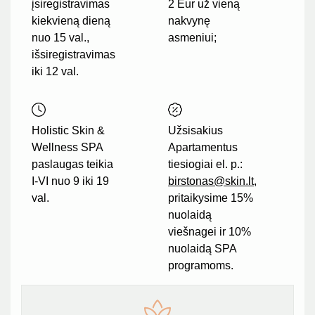
įsiregistravimas
2 Eur už vieną
kiekvieną dieną
nakvynę
nuo 15 val.,
asmeniui;
išsiregistravimas
iki 12 val.
Holistic Skin &
Užsisakius
Wellness SPA
Apartamentus
paslaugas teikia
tiesiogiai el. p.:
I-VI nuo 9 iki 19
birstonas@skin.lt
,
val.
pritaikysime 15%
nuolaidą
viešnagei ir 10%
nuolaidą SPA
programoms.