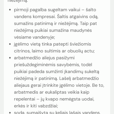
niežėjimą:
pirmoji pagalba sugeltam vaikui – šalto
vandens kompresai. Šaltis atgaivins odą,
sumažins patinimą ir niežėjimą. Taip pat
niežėjimą puikiai sumažina maudynės
vėsiame vandenyje;
įgėlimo vietą tinka patepti šviežiomis
citrinos, laimo sultimis ar obuolių actu;
arbatmedžio aliejus pasižymi
priešuždegiminėmis savybėmis, todėl
puikiai padeda sumžinti įkandimų sukeltą
niežėjimą ir patinimą. Lašelį arbatmedžio
aliejaus gerai įtrinkite įgėlimo vietoje. Be to,
arbatmedis ar eukaliptas veikia kaip
repelentai – jų kvapo nemėgsta uodai,
erkės ir kiti vabzdžiai;
soda, sumaišyta su keliais lašais vandens,