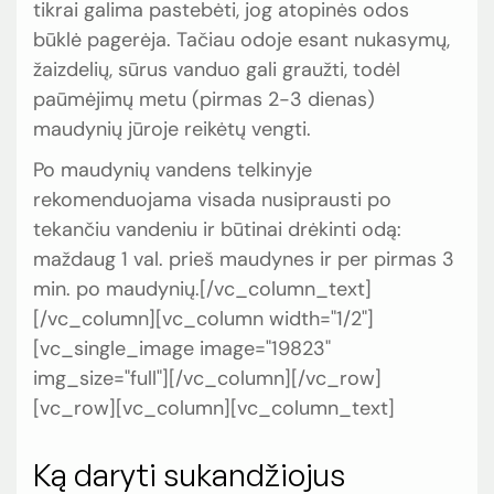
tikrai galima pastebėti, jog atopinės odos
būklė pagerėja. Tačiau odoje esant nukasymų,
žaizdelių, sūrus vanduo gali graužti, todėl
paūmėjimų metu (pirmas 2-3 dienas)
maudynių jūroje reikėtų vengti.
Po maudynių vandens telkinyje
rekomenduojama visada nusiprausti po
tekančiu vandeniu ir būtinai drėkinti odą:
maždaug 1 val. prieš maudynes ir per pirmas 3
min. po maudynių.[/vc_column_text]
[/vc_column][vc_column width="1/2"]
[vc_single_image image="19823"
img_size="full"][/vc_column][/vc_row]
[vc_row][vc_column][vc_column_text]
Ką daryti sukandžiojus