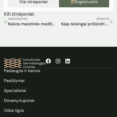
Visi straipsniai
Registruotis
Kiti straipsniai:
ANKSTESNYSIS
SEKANTIS
Kokios maistinės medžiagos svarbios odos priežiūrai?
Kaip teisingai prižiūrėti odą vasaros metu
Paslaugos ir kainos
Pasiūlymai
Specialistai
Dovanų kuponai
Odos ligos