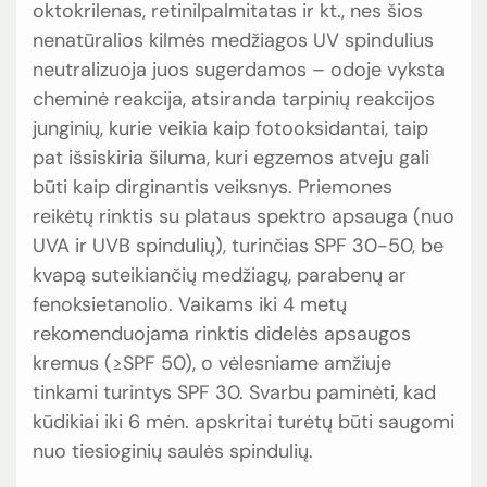
oktokrilenas, retinilpalmitatas ir kt., nes šios
nenatūralios kilmės medžiagos UV spindulius
neutralizuoja juos sugerdamos – odoje vyksta
cheminė reakcija, atsiranda tarpinių reakcijos
junginių, kurie veikia kaip fotooksidantai, taip
pat išsiskiria šiluma, kuri egzemos atveju gali
būti kaip dirginantis veiksnys. Priemones
reikėtų rinktis su plataus spektro apsauga (nuo
UVA ir UVB spindulių), turinčias SPF 30-50, be
kvapą suteikiančių medžiagų, parabenų ar
fenoksietanolio. Vaikams iki 4 metų
rekomenduojama rinktis didelės apsaugos
kremus (≥SPF 50), o vėlesniame amžiuje
tinkami turintys SPF 30. Svarbu paminėti, kad
kūdikiai iki 6 mėn. apskritai turėtų būti saugomi
nuo tiesioginių saulės spindulių.