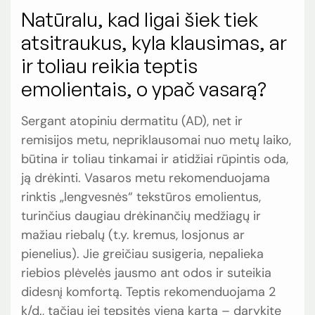
Natūralu, kad ligai šiek tiek
atsitraukus, kyla klausimas, ar
ir toliau reikia teptis
emolientais, o ypač vasarą?
Sergant atopiniu dermatitu (AD), net ir
remisijos metu, nepriklausomai nuo metų laiko,
būtina ir toliau tinkamai ir atidžiai rūpintis oda,
ją drėkinti. Vasaros metu rekomenduojama
rinktis „lengvesnės“ tekstūros emolientus,
turinčius daugiau drėkinančių medžiagų ir
mažiau riebalų (t.y. kremus, losjonus ar
pienelius). Jie greičiau susigeria, nepalieka
riebios plėvelės jausmo ant odos ir suteikia
didesnį komfortą. Teptis rekomenduojama 2
k/d., tačiau jei tepsitės vieną kartą – darykite