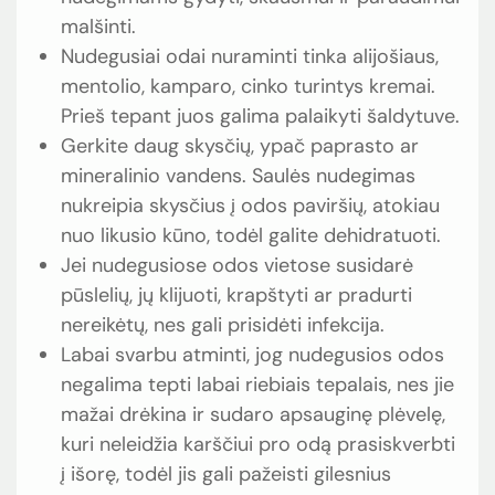
malšinti.
Nudegusiai odai nuraminti tinka alijošiaus,
mentolio, kamparo, cinko turintys kremai.
Prieš tepant juos galima palaikyti šaldytuve.
Gerkite daug skysčių, ypač paprasto ar
mineralinio vandens. Saulės nudegimas
nukreipia skysčius į odos paviršių, atokiau
nuo likusio kūno, todėl galite dehidratuoti.
Jei nudegusiose odos vietose susidarė
pūslelių, jų klijuoti, krapštyti ar pradurti
nereikėtų, nes gali prisidėti infekcija.
Labai svarbu atminti, jog nudegusios odos
negalima tepti labai riebiais tepalais, nes jie
mažai drėkina ir sudaro apsauginę plėvelę,
kuri neleidžia karščiui pro odą prasiskverbti
į išorę, todėl jis gali pažeisti gilesnius