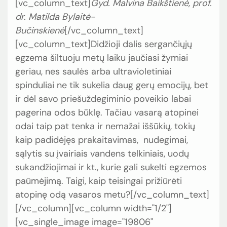
[vc_column_text]
Gyd. Malvina Baikštienė, prof.
dr. Matilda Bylaitė-
Bučinskienė
[/vc_column_text]
[vc_column_text]Didžioji dalis sergančiųjų
egzema šiltuoju metų laiku jaučiasi žymiai
geriau, nes saulės arba ultravioletiniai
spinduliai ne tik sukelia daug gerų emocijų, bet
ir dėl savo priešuždegiminio poveikio labai
pagerina odos būklę. Tačiau vasarą atopinei
odai taip pat tenka ir nemažai iššūkių, tokių
kaip padidėjęs prakaitavimas, nudegimai,
sąlytis su įvairiais vandens telkiniais, uodų
sukandžiojimai ir kt., kurie gali sukelti egzemos
paūmėjimą. Taigi, kaip teisingai prižiūrėti
atopinę odą vasaros metu?[/vc_column_text]
[/vc_column][vc_column width="1/2"]
[vc_single_image image="19806"