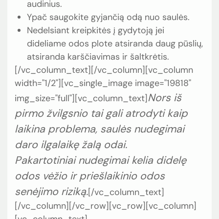
audinius.
Ypač saugokite gyjančią odą nuo saulės.
Nedelsiant kreipkitės į gydytoją jei
dideliame odos plote atsiranda daug pūslių,
atsiranda karščiavimas ir šaltkrėtis.
[/vc_column_text][/vc_column][vc_column
width="1/2"][vc_single_image image="19818"
Nors iš
img_size="full"][vc_column_text]
pirmo žvilgsnio tai gali atrodyti kaip
laikina problema, saulės nudegimai
daro ilgalaikę žalą odai.
Pakartotiniai nudegimai kelia didelę
odos vėžio ir priešlaikinio odos
senėjimo riziką.
[/vc_column_text]
[/vc_column][/vc_row][vc_row][vc_column]