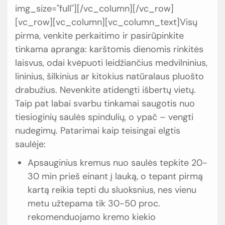
img_size="full"][/vc_column][/vc_row]
[vc_row][vc_column][vc_column_text]Visų
pirma, venkite perkaitimo ir pasirūpinkite
tinkama apranga: karštomis dienomis rinkitės
laisvus, odai kvėpuoti leidžiančius medvilninius,
lininius, šilkinius ar kitokius natūralaus pluošto
drabužius. Nevenkite atidengti išbertų vietų.
Taip pat labai svarbu tinkamai saugotis nuo
tiesioginių saulės spindulių, o ypač – vengti
nudegimų. Patarimai kaip teisingai elgtis
saulėje:
Apsauginius kremus nuo saulės tepkite 20-
30 min prieš einant į lauką, o tepant pirmą
kartą reikia tepti du sluoksnius, nes vienu
metu užtepama tik 30-50 proc.
rekomenduojamo kremo kiekio