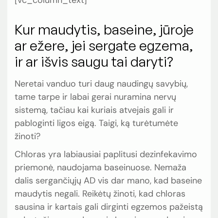
[vc_column_text]
Kur maudytis, baseine, jūroje
ar ežere, jei sergate egzema,
ir ar išvis saugu tai daryti?
Neretai vanduo turi daug naudingų savybių,
tame tarpe ir labai gerai nuramina nervų
sistemą, tačiau kai kuriais atvejais gali ir
pabloginti ligos eigą. Taigi, ką turėtumėte
žinoti?
Chloras yra labiausiai paplitusi dezinfekavimo
priemonė, naudojama baseinuose. Nemaža
dalis sergančiųjų AD vis dar mano, kad baseine
maudytis negali. Reikėtų žinoti, kad chloras
sausina ir kartais gali dirginti egzemos pažeistą