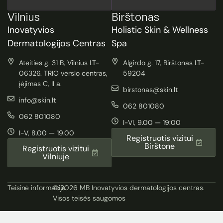
Vilnius
Birštonas
Inovatyvios
Holistic Skin & Wellness
Dermatologijos Centras
Spa
Ateities g. 31 B, Vilnius LT-
Algirdo g. 17, Birštonas LT-
06326. TRIO verslo centras,
59204
įėjimas C, II a.
birstonas@skin.lt
info@skin.lt
062 801080
062 801080
I-VI, 9.00 — 19:00
I-V, 8.00 — 19.00
Registruotis vizitui
Birštone
Registruotis vizitui
Vilniuje
Teisinė informacija
© 2026 MB Inovatyvios dermatologijos centras.
Visos teisės saugomos