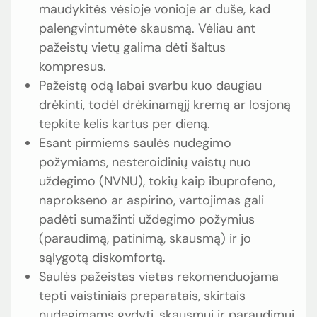
maudykitės vėsioje vonioje ar duše, kad
palengvintumėte skausmą. Vėliau ant
pažeistų vietų galima dėti šaltus
kompresus.
Pažeistą odą labai svarbu kuo daugiau
drėkinti, todėl drėkinamąjį kremą ar losjoną
tepkite kelis kartus per dieną.
Esant pirmiems saulės nudegimo
požymiams, nesteroidinių vaistų nuo
uždegimo (NVNU), tokių kaip ibuprofeno,
naprokseno ar aspirino, vartojimas gali
padėti sumažinti uždegimo požymius
(paraudimą, patinimą, skausmą) ir jo
sąlygotą diskomfortą.
Saulės pažeistas vietas rekomenduojama
tepti vaistiniais preparatais, skirtais
nudegimams gydyti, skausmui ir paraudimui