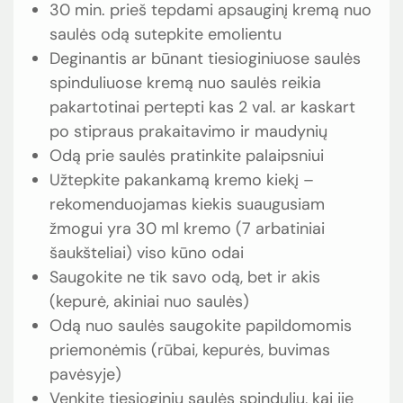
30 min. prieš tepdami apsauginį kremą nuo
saulės odą sutepkite emolientu
Deginantis ar būnant tiesioginiuose saulės
spinduliuose kremą nuo saulės reikia
pakartotinai pertepti kas 2 val. ar kaskart
po stipraus prakaitavimo ir maudynių
Odą prie saulės pratinkite palaipsniui
Užtepkite pakankamą kremo kiekį –
rekomenduojamas kiekis suaugusiam
žmogui yra 30 ml kremo (7 arbatiniai
šaukšteliai) viso kūno odai
Saugokite ne tik savo odą, bet ir akis
(kepurė, akiniai nuo saulės)
Odą nuo saulės saugokite papildomomis
priemonėmis (rūbai, kepurės, buvimas
pavėsyje)
Venkite tiesioginių saulės spindulių, kai jie