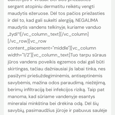
sergant atopiniu dermatitu reikėtų vengti
maudytis ežeruose. Dėl tos pačios priežasties
ir dėl to, kad gali sukelti alergiją, NEGALIMA
maudytis vandens telkinyje, kuriame vanduo
„žydi“![/vc_column_text][/vc_column]
[/vc_row][vc_row
content_placement="middle"][vc_column
width="1/2"][vc_column_text]Tuo tarpu sūraus
jūros vandens poveikis egzemos odai gali būti
skirtingas, tačiau dažniausiai jis labai tinka, nes
pasižymi priešuždegiminėmis, antiseptinėmis
savybėmis, mažina odos paraudimą, niežėjimą,
bėrimų infiltraciją bei infekcijos riziką. Taip pat
manoma, kad sūriame vandenyje esantys
mineralai minkština bei drėkina odą. Dėl šių
savybių, pasimaudžius jūroje ir pabuvus saulėje