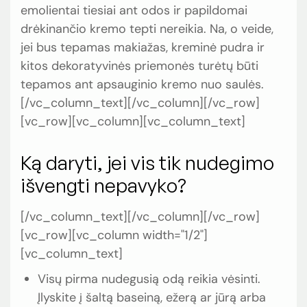
emolientai tiesiai ant odos ir papildomai
drėkinančio kremo tepti nereikia. Na, o veide,
jei bus tepamas makiažas, kreminė pudra ir
kitos dekoratyvinės priemonės turėtų būti
tepamos ant apsauginio kremo nuo saulės.
[/vc_column_text][/vc_column][/vc_row]
[vc_row][vc_column][vc_column_text]
Ką daryti, jei vis tik nudegimo
išvengti nepavyko?
[/vc_column_text][/vc_column][/vc_row]
[vc_row][vc_column width="1/2"]
[vc_column_text]
Visų pirma nudegusią odą reikia vėsinti.
Įlyskite į šaltą baseiną, ežerą ar jūrą arba