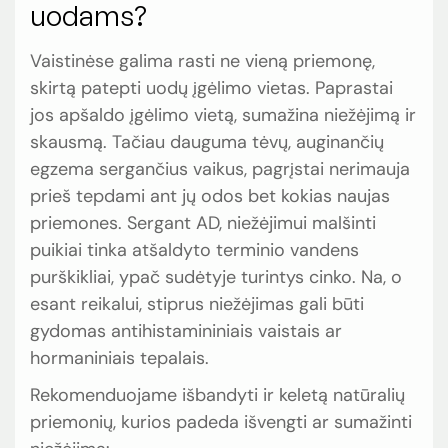
uodams?
Vaistinėse galima rasti ne vieną priemonę,
skirtą patepti uodų įgėlimo vietas. Paprastai
jos apšaldo įgėlimo vietą, sumažina niežėjimą ir
skausmą. Tačiau dauguma tėvų, auginančių
egzema sergančius vaikus, pagrįstai nerimauja
prieš tepdami ant jų odos bet kokias naujas
priemones. Sergant AD, niežėjimui malšinti
puikiai tinka atšaldyto terminio vandens
purškikliai, ypač sudėtyje turintys cinko. Na, o
esant reikalui, stiprus niežėjimas gali būti
gydomas antihistamininiais vaistais ar
hormaniniais tepalais.
Rekomenduojame išbandyti ir keletą natūralių
priemonių, kurios padeda išvengti ar sumažinti