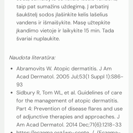
taip pat sumažins uždegimą. Į arbatinį
šaukštelį sodos įlašinkite kelis lašelius
vandens ir išmaišykite. Masę užtepkite
įkandimo vietoje ir laikykite 15 min. Tada
švariai nuplaukite.
Naudota literatūra:
Abramovits W. Atopic dermatitis. J Am
Acad Dermatol. 2005 Jul;53(1 Suppl 1):S86-
93
Sidbury R, Tom WL, et al. Guidelines of care
for the management of atopic dermatitis.
Part 4: Prevention of disease flares and use
of adjunctive therapies and approaches. J
Am Acad Dermatol. 2014 Dec;71(6):1218-33
https://eczema.org/wp-conte…/…/Eczema-