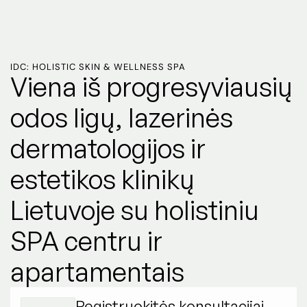
IDC: HOLISTIC SKIN & WELLNESS SPA
Viena iš progresyviausių
odos ligų, lazerinės
dermatologijos ir
estetikos klinikų
Lietuvoje su holistiniu
SPA centru ir
apartamentais
Registruokitės konsultacijai