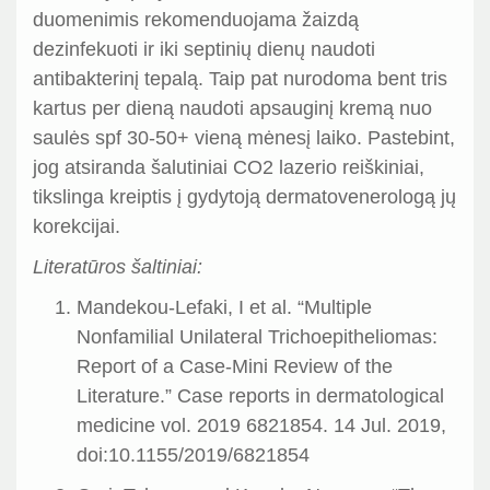
duomenimis rekomenduojama žaizdą
dezinfekuoti ir iki septinių dienų naudoti
antibakterinį tepalą. Taip pat nurodoma bent tris
kartus per dieną naudoti apsauginį kremą nuo
saulės spf 30-50+ vieną mėnesį laiko. Pastebint,
jog atsiranda šalutiniai CO2 lazerio reiškiniai,
tikslinga kreiptis į gydytoją dermatovenerologą jų
korekcijai.
Literatūros šaltiniai:
Mandekou-Lefaki, I et al. “Multiple
Nonfamilial Unilateral Trichoepitheliomas:
Report of a Case-Mini Review of the
Literature.” Case reports in dermatological
medicine vol. 2019 6821854. 14 Jul. 2019,
doi:10.1155/2019/6821854