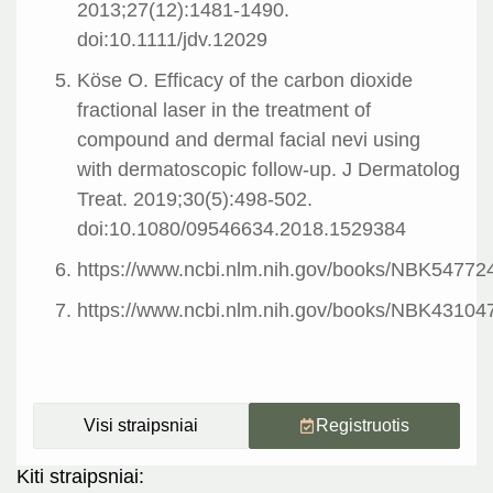
2013;27(12):1481-1490.
doi:10.1111/jdv.12029
Köse O. Efficacy of the carbon dioxide
fractional laser in the treatment of
compound and dermal facial nevi using
with dermatoscopic follow-up. J Dermatolog
Treat. 2019;30(5):498-502.
doi:10.1080/09546634.2018.1529384
https://www.ncbi.nlm.nih.gov/books/NBK54772
https://www.ncbi.nlm.nih.gov/books/NBK43104
Visi straipsniai
Registruotis
Kiti straipsniai: