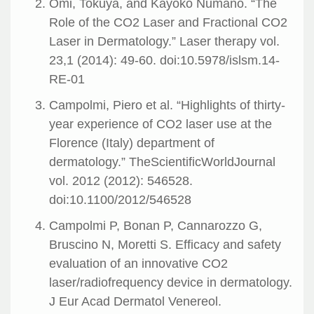
Omi, Tokuya, and Kayoko Numano. “The
Role of the CO2 Laser and Fractional CO2
Laser in Dermatology.” Laser therapy vol.
23,1 (2014): 49-60. doi:10.5978/islsm.14-
RE-01
Campolmi, Piero et al. “Highlights of thirty-
year experience of CO2 laser use at the
Florence (Italy) department of
dermatology.” TheScientificWorldJournal
vol. 2012 (2012): 546528.
doi:10.1100/2012/546528
Campolmi P, Bonan P, Cannarozzo G,
Bruscino N, Moretti S. Efficacy and safety
evaluation of an innovative CO2
laser/radiofrequency device in dermatology.
J Eur Acad Dermatol Venereol.