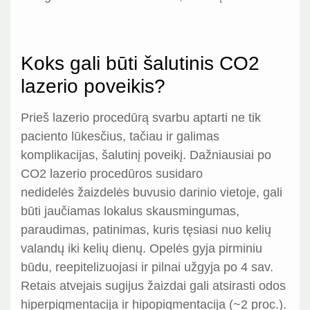
Koks gali būti šalutinis CO2
lazerio poveikis?
Prieš lazerio procedūrą svarbu aptarti ne tik
paciento lūkesčius, tačiau ir galimas
komplikacijas, šalutinį poveikį. Dažniausiai po
CO2 lazerio procedūros susidaro
nedidelės žaizdelės buvusio darinio vietoje, gali
būti jaučiamas lokalus skausmingumas,
paraudimas, patinimas, kuris tęsiasi nuo kelių
valandų iki kelių dienų. Opelės gyja pirminiu
būdu, reepitelizuojasi ir pilnai užgyja po 4 sav.
Retais atvejais sugijus žaizdai gali atsirasti odos
hiperpigmentacija ir hipopigmentacija (~2 proc.).