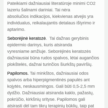
Pateikiami dažniausiai literatūroje minimi CO2
lazeriu šalinami dariniai. Tai nėra
absoliučios indikacijos, kiekvienas atvejis yra
individualus, reikalaujantis detalaus ištyrimo ir
aptarimo.
Seborėjinė keratozė
. Tai dažnas gerybinis
epidermio darinys, kuris atsiranda
vyresniame amžiuje. Seborėjinės keratozės
dažniausiai būna rudos spalvos, lėtai augančios
plokštelės, dažnai turinčios šiurkštų paviršių.
Papilomos.
Tai minkštos, dažniausiai odos
spalvos arba hiperpigmentinės papulės ant
kojytės, neskausmingos. Gali būti 0,5-2,5 mm
dydžio. Dažniausiai atsiranda kaklo, pažastų,
pokrūčio, kirkšnių srityse. Papilomos gali
atsirasti dėl tam tikrų terapinių būklių, taip pat