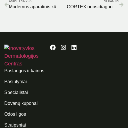
ANKSTESNYSIS
SEKANTIS
Modernus aparatinis kūno kontūravimas
CORTEX odos diagnostika – inovatyvi odos kokybės analizė
Paslaugos ir kainos
Pasiūlymai
Specialistai
Dovanų kuponai
Odos ligos
Straipsniai