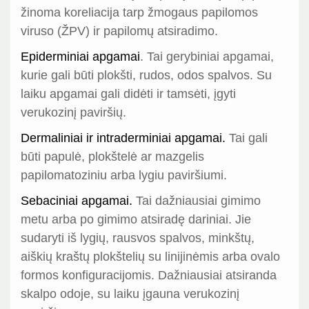
žinoma koreliacija tarp žmogaus papilomos
viruso (ŽPV) ir papilomų atsiradimo.
Epiderminiai apgamai
. Tai gerybiniai apgamai,
kurie gali būti plokšti, rudos, odos spalvos. Su
laiku apgamai gali didėti ir tamsėti, įgyti
verukozinį paviršių.
Dermaliniai ir intraderminiai apgamai.
Tai gali
būti papulė, plokštelė ar mazgelis
papilomatoziniu arba lygiu paviršiumi.
Sebaciniai apgamai.
Tai dažniausiai gimimo
metu arba po gimimo atsiradę dariniai. Jie
sudaryti iš lygių, rausvos spalvos, minkštų,
aiškių kraštų plokštelių su linijinėmis arba ovalo
formos konfiguracijomis. Dažniausiai atsiranda
skalpo odoje, su laiku įgauna verukozinį