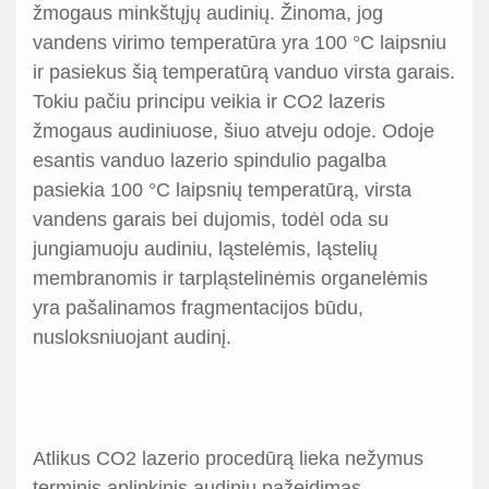
žmogaus minkštųjų audinių. Žinoma, jog
vandens virimo temperatūra yra 100 °C laipsniu
ir pasiekus šią temperatūrą vanduo virsta garais.
Tokiu pačiu principu veikia ir CO2 lazeris
žmogaus audiniuose, šiuo atveju odoje. Odoje
esantis vanduo lazerio spindulio pagalba
pasiekia 100 °C laipsnių temperatūrą, virsta
vandens garais bei dujomis, todėl oda su
jungiamuoju audiniu, ląstelėmis, ląstelių
membranomis ir tarpląstelinėmis organelėmis
yra pašalinamos fragmentacijos būdu,
nusloksniuojant audinį.
Atlikus CO2 lazerio procedūrą lieka nežymus
terminis aplinkinis audinių pažeidimas.