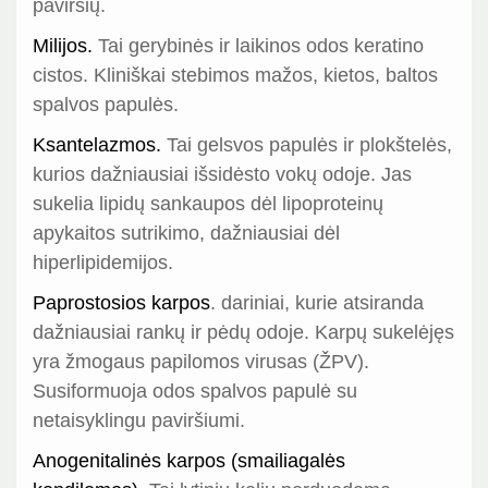
paviršių.
Milijos.
Tai gerybinės ir laikinos odos keratino
cistos. Kliniškai stebimos mažos, kietos, baltos
spalvos papulės.
Ksantelazmos.
Tai gelsvos papulės ir plokštelės,
kurios dažniausiai išsidėsto vokų odoje. Jas
sukelia lipidų sankaupos dėl lipoproteinų
apykaitos sutrikimo, dažniausiai dėl
hiperlipidemijos.
Paprostosios karpos
. dariniai, kurie atsiranda
dažniausiai rankų ir pėdų odoje. Karpų sukelėjęs
yra žmogaus papilomos virusas (ŽPV).
Susiformuoja odos spalvos papulė su
netaisyklingu paviršiumi.
Anogenitalinės karpos (smailiagalės