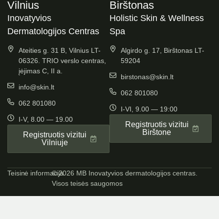
Vilnius
Birštonas
Inovatyvios
Holistic Skin & Wellness
Dermatologijos Centras
Spa
Ateities g. 31 B, Vilnius LT-
Algirdo g. 17, Birštonas LT-
06326. TRIO verslo centras,
59204
įėjimas C, II a.
birstonas@skin.lt
info@skin.lt
062 801080
062 801080
I-VI, 9.00 — 19:00
I-V, 8.00 — 19.00
Registruotis vizitui
Birštone
Registruotis vizitui
Vilniuje
Teisinė informacija
© 2026 MB Inovatyvios dermatologijos centras.
Visos teisės saugomos