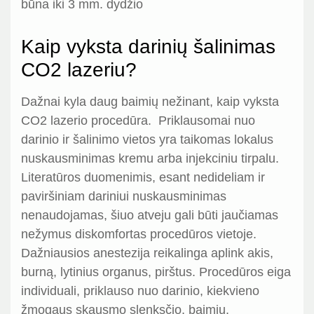
būna iki 3 mm. dydžio
Kaip vyksta darinių šalinimas
CO2 lazeriu?
Dažnai kyla daug baimių nežinant, kaip vyksta
CO2 lazerio procedūra. Priklausomai nuo
darinio ir šalinimo vietos yra taikomas lokalus
nuskausminimas kremu arba injekciniu tirpalu.
Literatūros duomenimis, esant nedideliam ir
paviršiniam dariniui nuskausminimas
nenaudojamas, šiuo atveju gali būti jaučiamas
nežymus diskomfortas procedūros vietoje.
Dažniausios anestezija reikalinga aplink akis,
burną, lytinius organus, pirštus. Procedūros eiga
individuali, priklauso nuo darinio, kiekvieno
žmogaus skausmo slenksčio, baimių.