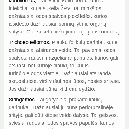
kondilomos).
Tai lytiniu keliu perduodama
infekcija, kurią sukelia ŽPV. Tai minkštos,
dažniausiai odos spalvos plokštelės, kurios
išsidėsto dažniausiai išorinių lytinių organų
srityse. Gali sukelti niežėjimo pojūtį, diskomfortą.
Trichoepiteliomos.
Plaukų folikulų dariniai, kurie
dažniausiai atsiranda veide. Tai pavieniai odos
spalvos, rausvi mazgeliai ar papulės, kurios gali
atsirasti bet kurioje plaukų folikulus
turinčioje odos vietoje. Dažniausiai atsiranda
skruostuose, virš viršutinės lūpos, nosies srityse.
Jos dažniausiai būna iki 1 cm. dydžio.
Siringomos.
Tai gerybiniai prakaito liaukų
darinukai. Dažniausiai jų būna periorbitalinėje
srityje, gali būti kitose veido dalyse. Tai gelsvos,
šviesiai rudos ar odos spalvos papulės, kurios