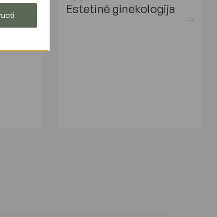
logija
Estetinė ginekologija
uoti