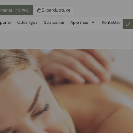
E-parduotuvė
mentai ir SPA
ponai
Odos ligos
Straipsniai
Apie mus
Kontaktai