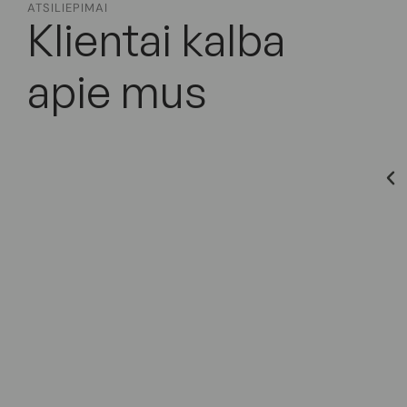
ATSILIEPIMAI
Klientai kalba
apie mus
 Bylaitei- Bučinskienei, kuri padeda man įgyvendinti
turėti gražią ir lygią odą ! Tai nuostabi gydytoja,
mais klausimais, visada duoda labai naudingus