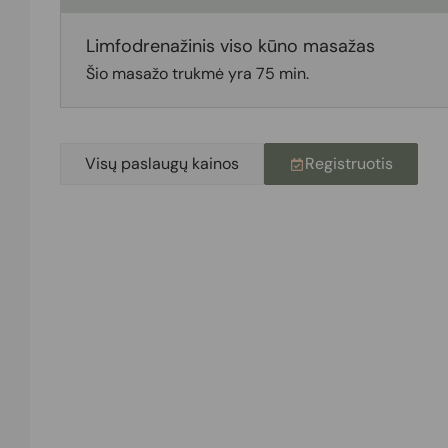
Limfodrenažinis viso kūno masažas
Šio masažo trukmė yra 75 min.
Visų paslaugų kainos
Registruotis