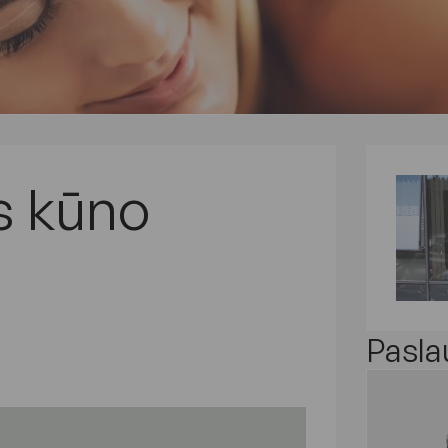
s kūno
Pasla