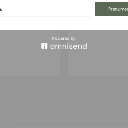
 šalinimas lazeriu
Estetinė dermato
Prenumer
Nuo 90 €