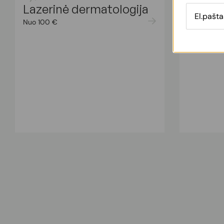
Lazerinė dermatologija
Plaukų
Nuo 100 €