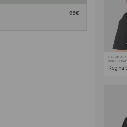
95€
GYDOMOJO M
KINEZITERA
Regina 