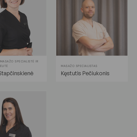
ASAŽO SPECIALISTĖ IR
PEUTĖ
MASAŽO SPECIALISTAS
Stapčinskienė
Kęstutis Pečiukonis