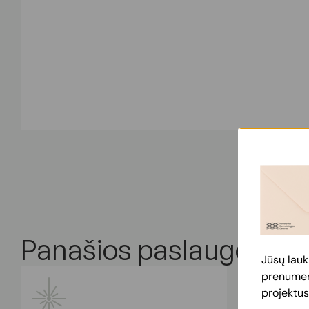
Panašios paslaugos
Jūsų lauk
prenumera
projektus