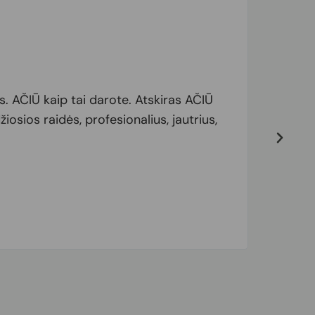
. AČIŪ kaip tai darote. Atskiras AČIŪ
In Pro
iosios raidės, profesionalius, jautrius,
dermat
met to
and al