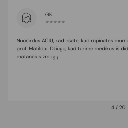
GK
★
★
★
★
★
Nuoširdus AČIŪ, kad esate, kad rūpinatės mumis
prof. Matildai. Džiugu, kad turime medikus iš didž
matančius žmogų.
4
/
20