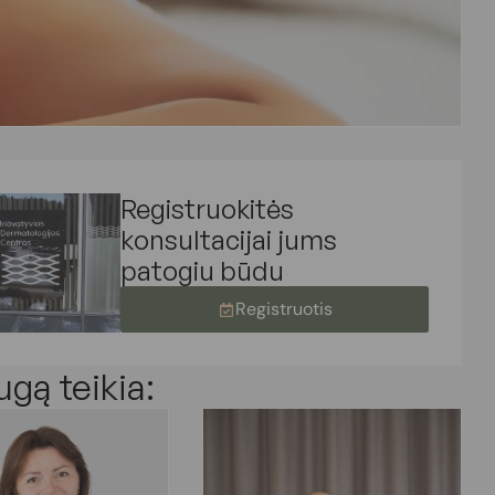
Registruokitės
konsultacijai jums
patogiu būdu
Registruotis
ugą teikia: