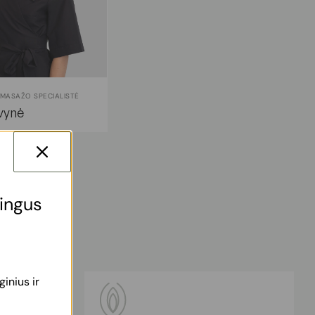
MASAŽO SPECIALISTĖ
lvynė
tingus
inius ir