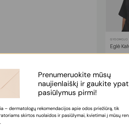
GYDOMOJO 
Eglė Ka
Prenumeruokite mūsų
naujienlaiškį ir gaukite ypa
pasiūlymus pirmi!
ia – dermatologų rekomendacijos apie odos priežiūrą, tik
toriams skirtos nuolaidos ir pasiūlymai, kvietimai į mūsų reng
.