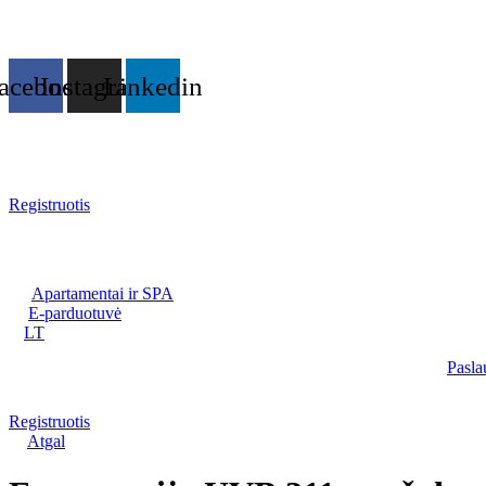
Eiti
prie
turinio
acebook
Instagram
Linkedin
Registruotis
Apartamentai ir SPA
E-parduotuvė
LT
Pasla
Registruotis
Atgal