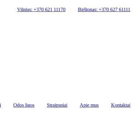
Vilnius: +370 621 11170
Birštonas: +370 627 61111
i
Odos ligos
Straipsniai
Apie mus
Kontaktai