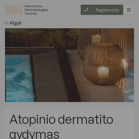
Registruotis
Atgal
Atopinio dermatito
gydymas