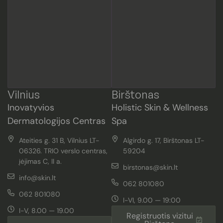
Vilnius
Birštonas
Inovatyvios
Holistic Skin & Wellness
Dermatologijos Centras
Spa
Ateities g. 31 B, Vilnius LT-
Algirdo g. 17, Birštonas LT-
06326. TRIO verslo centras,
59204
įėjimas C, II a.
birstonas@skin.lt
info@skin.lt
062 801080
062 801080
I-VI, 9.00 — 19:00
I-V, 8.00 — 19.00
Registruotis vizitui