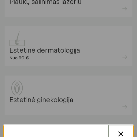
Plaukų šalinimas lazeriu
Estetinė dermatologija
Nuo 90 €
Estetinė ginekologija