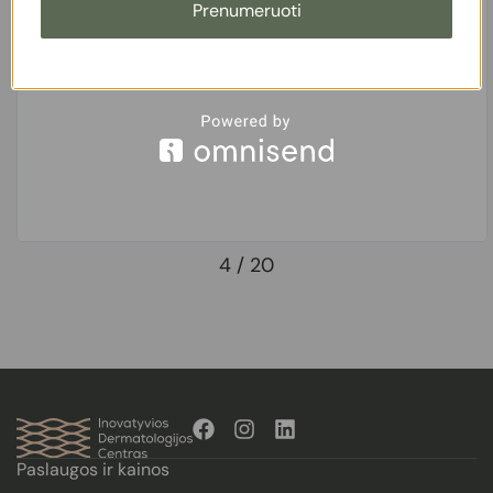
Prenumeruoti
4
/
20
Paslaugos ir kainos