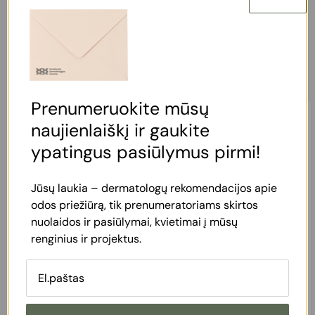
ATSILIEPIMAI
Klientai kalba apie mus
Prenumeruokite mūsų
naujienlaiškį ir gaukite
GK
ypatingus pasiūlymus pirmi!
★
★
★
★
★
Jūsų laukia – dermatologų rekomendacijos apie
Nuoširdus AČIŪ, kad esate, kad rūpinatės
odos priežiūrą, tik prenumeratoriams skirtos
mumis. AČIŪ kaip tai darote. Atskiras AČIŪ
nuolaidos ir pasiūlymai, kvietimai į mūsų
renginius ir projektus.
prof. Matildai. Džiugu, kad turime medikus iš
didžiosios raidės, profesionalius, jautrius,
matančius žmogų.