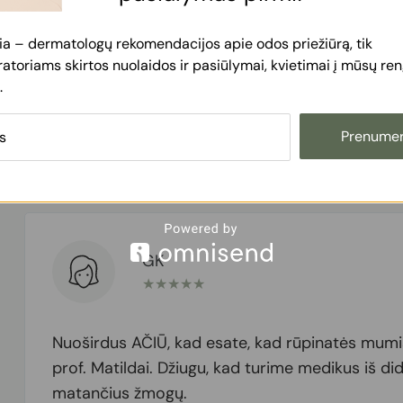
ia – dermatologų rekomendacijos apie odos priežiūrą, tik
toriams skirtos nuolaidos ir pasiūlymai, kvietimai į mūsų reng
.
Prenumer
GK
★
★
★
★
★
Nuoširdus AČIŪ, kad esate, kad rūpinatės mumis
prof. Matildai. Džiugu, kad turime medikus iš didž
matančius žmogų.