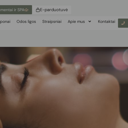
E-parduotuvė
mentai ir SPA
ponai
Odos ligos
Straipsniai
Apie mus
Kontaktai