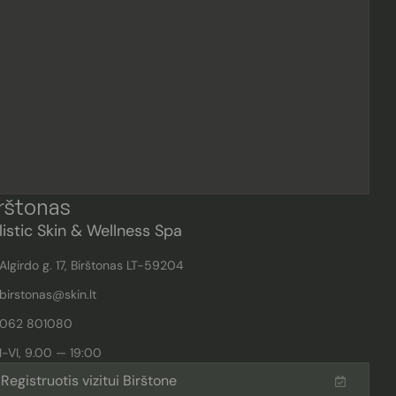
rštonas
listic Skin & Wellness Spa
Algirdo g. 17, Birštonas LT-59204
birstonas@skin.lt
062 801080
I-VI, 9.00 — 19:00
Registruotis vizitui Birštone