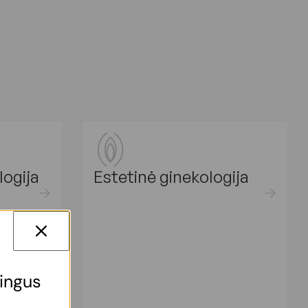
logija
Estetinė ginekologija
tingus