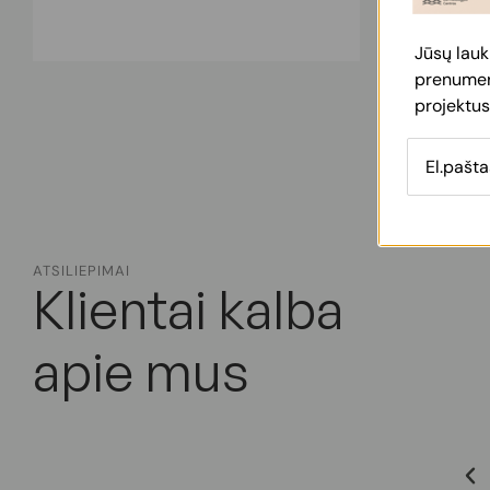
Jūsų lauk
prenumera
projektus
ATSILIEPIMAI
Klientai kalba
apie mus
 Bylaitei- Bučinskienei, kuri padeda man įgyvendinti
turėti gražią ir lygią odą ! Tai nuostabi gydytoja,
mais klausimais, visada duoda labai naudingus