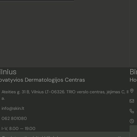
ilnius
Bi
ovatyvios Dermatologijos Centras
Ho
Ateities g. 31 B, Vilnius LT-06326. TRIO verslo centras, įėjimas C, II
a.
info@skin.lt
062 801080
I-V, 8.00 — 19.00