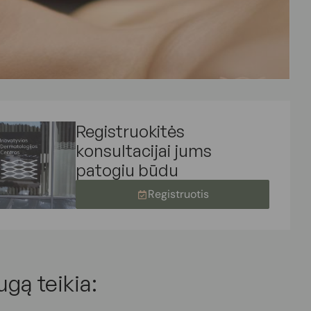
Registruokitės
konsultacijai jums
patogiu būdu
Registruotis
ugą teikia: