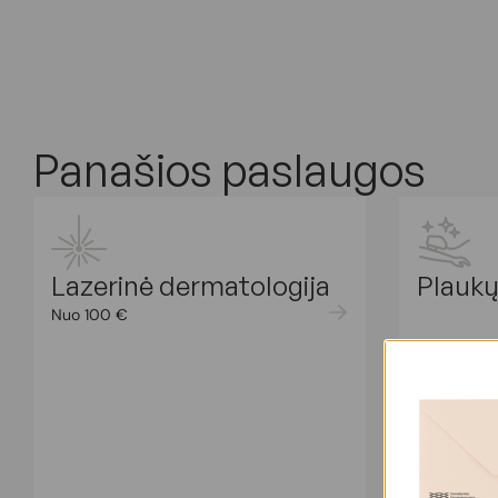
Panašios paslaugos
Lazerinė dermatologija
Plaukų
Nuo 100 €