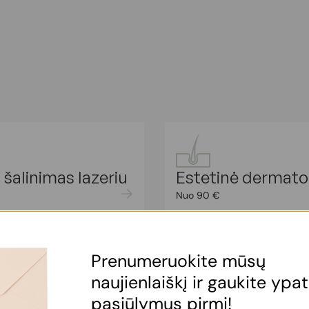
 šalinimas lazeriu
Estetinė dermato
Nuo 90 €
Prenumeruokite mūsų
naujienlaiškį ir gaukite ypa
pasiūlymus pirmi!