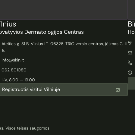
ilnius
Bi
ovatyvios Dermatologijos Centras
Ho
Ateities g. 31 B, Vilnius LT-06326. TRIO verslo centras, įėjimas C, II
a.
info@skin.lt
062 801080
I-V, 8.00 — 19.00
Registruotis vizitui Vilniuje
as. Visos teisės saugomos