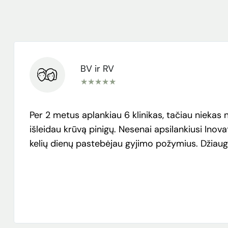
BV ir RV
★
★
★
★
★
Per 2 metus aplankiau 6 klinikas, tačiau nieka
išleidau krūvą pinigų. Nesenai apsilankiusi Inov
kelių dienų pastebėjau gyjimo požymius. Džiaugi