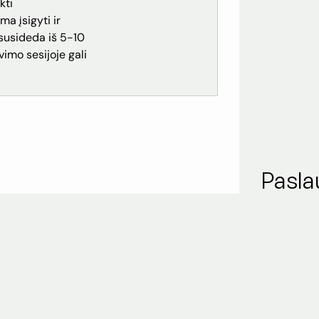
kti
a įsigyti ir
susideda iš 5-10
imo sesijoje gali
Pasla