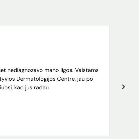
s net nediagnozavo mano ligos. Vaistams
Didelis 
atyvios Dermatologijos Centre, jau po
Gavome 
uosi, kad jus radau.
greičiau