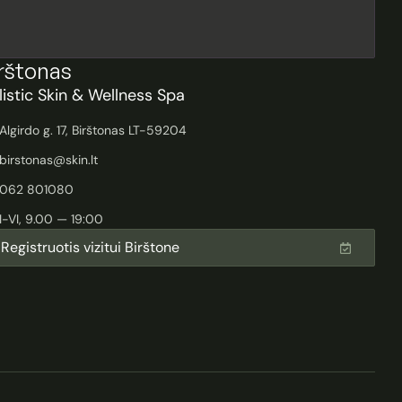
rštonas
listic Skin & Wellness Spa
Algirdo g. 17, Birštonas LT-59204
birstonas@skin.lt
062 801080
I-VI, 9.00 — 19:00
Registruotis vizitui Birštone