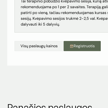
Tai terapinio pobūdžio kvėpavimo sesija, kurią atli
rekomenduojama po 1 per 2 savaites. Terapiją galim
patirti po vieną, tačiau rekomenduojamas kursas 
sesijų. Kvėpavimo sesijos trukmė 2-2,5 val. Kvėpav
dalyvauti iki 5 dalyvių.
Visų paslaugų kainos
Registruotis
Panašios paslaugos