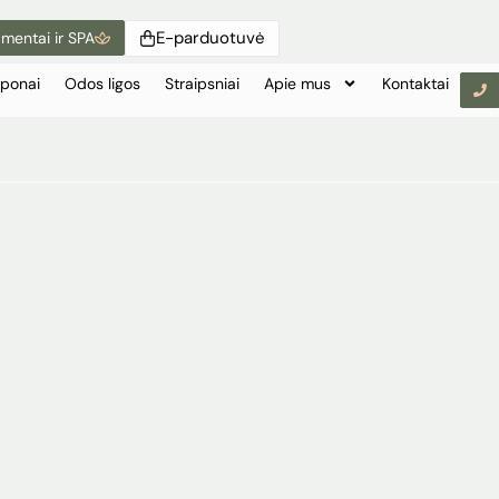
E-parduotuvė
mentai ir SPA
ponai
Odos ligos
Straipsniai
Apie mus
Kontaktai