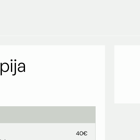
pija
40€