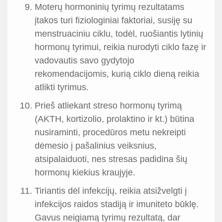
Moterų hormoninių tyrimų rezultatams
įtakos turi fiziologiniai faktoriai, susiję su
menstruaciniu ciklu, todėl, ruošiantis lytinių
hormonų tyrimui, reikia nurodyti ciklo fazę ir
vadovautis savo gydytojo
rekomendacijomis, kurią ciklo dieną reikia
atlikti tyrimus.
Prieš atliekant streso hormonų tyrimą
(AKTH, kortizolio, prolaktino ir kt.) būtina
nusiraminti, procedūros metu nekreipti
dėmesio į pašalinius veiksnius,
atsipalaiduoti, nes stresas padidina šių
hormonų kiekius kraujyje.
Tiriantis dėl infekcijų, reikia atsižvelgti į
infekcijos raidos stadiją ir imuniteto būklę.
Gavus neigiamą tyrimų rezultatą, dar