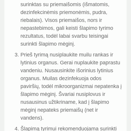
surinktas su priemaišomis (išmatomis,
dezinfekcinėmis priemonėmis, pudra,
riebalais). Visos priemaišos, nors ir
nepastebimos, gali keisti šlapimo tyrimo
rezultatus, todėl labai svarbu teisingai
surinkti šlapimo mėginį.
Prieš tyrimą nusiplaukite muilu rankas ir
lytinius organus. Gerai nuplaukite paprastu
vandeniu. Nusausinkite išorinius lytinius
organus. Muilas dezinfekuoja odos
paviršių, todėl mikroorganizmai nepatenka į
šlapimo mėginį. Švariai nusiplovus ir
nusausinus užtikriname, kad į šlapimo
mėginį nepateks priemaišų (net ir
vandens).
Šlapimą tyrimui rekomenduojama surinkti