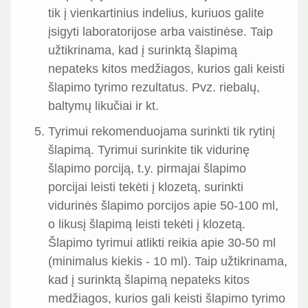
tik į vienkartinius indelius, kuriuos galite
įsigyti laboratorijose arba vaistinėse. Taip
užtikrinama, kad į surinktą šlapimą
nepateks kitos medžiagos, kurios gali keisti
šlapimo tyrimo rezultatus. Pvz. riebalų,
baltymų likučiai ir kt.
Tyrimui rekomenduojama surinkti tik rytinį
šlapimą. Tyrimui surinkite tik vidurinę
šlapimo porciją, t.y. pirmajai šlapimo
porcijai leisti tekėti į klozetą, surinkti
vidurinės šlapimo porcijos apie 50-100 ml,
o likusį šlapimą leisti tekėti į klozetą.
Šlapimo tyrimui atlikti reikia apie 30-50 ml
(minimalus kiekis - 10 ml). Taip užtikrinama,
kad į surinktą šlapimą nepateks kitos
medžiagos, kurios gali keisti šlapimo tyrimo