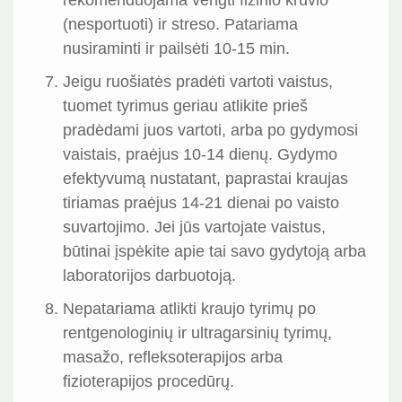
rekomenduojama vengti fizinio krūvio
(nesportuoti) ir streso. Patariama
nusiraminti ir pailsėti 10-15 min.
Jeigu ruošiatės pradėti vartoti vaistus,
tuomet tyrimus geriau atlikite prieš
pradėdami juos vartoti, arba po gydymosi
vaistais, praėjus 10-14 dienų. Gydymo
efektyvumą nustatant, paprastai kraujas
tiriamas praėjus 14-21 dienai po vaisto
suvartojimo. Jei jūs vartojate vaistus,
būtinai įspėkite apie tai savo gydytoją arba
laboratorijos darbuotoją.
Nepatariama atlikti kraujo tyrimų po
rentgenologinių ir ultragarsinių tyrimų,
masažo, refleksoterapijos arba
fizioterapijos procedūrų.