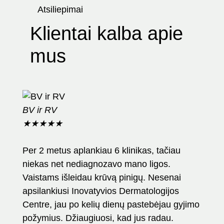
Atsiliepimai
Klientai kalba apie
mus
BV ir RV
KM
★
★
★
★
★
★
★
Per 2 metus aplankiau 6 klinikas, tačiau
Dideli
niekas net nediagnozavo mano ligos.
Bučin
Vaistams išleidau krūvą pinigų. Nesenai
Gavom
apsilankiusi Inovatyvios Dermatologijos
kurie
Centre, jau po kelių dienų pastebėjau gyjimo
greič
požymius. Džiaugiuosi, kad jus radau.