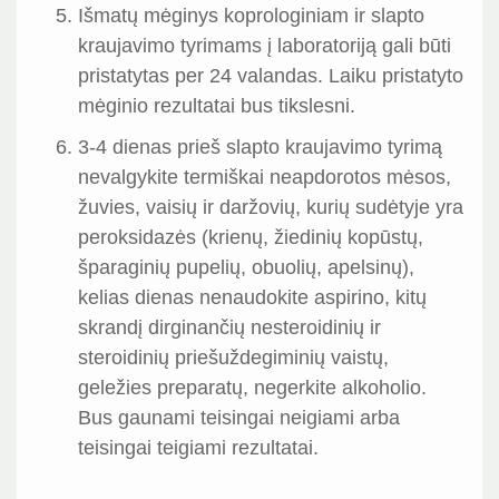
Išmatų mėginys koprologiniam ir slapto
kraujavimo tyrimams į laboratoriją gali būti
pristatytas per 24 valandas. Laiku pristatyto
mėginio rezultatai bus tikslesni.
3-4 dienas prieš slapto kraujavimo tyrimą
nevalgykite termiškai neapdorotos mėsos,
žuvies, vaisių ir daržovių, kurių sudėtyje yra
peroksidazės (krienų, žiedinių kopūstų,
šparaginių pupelių, obuolių, apelsinų),
kelias dienas nenaudokite aspirino, kitų
skrandį dirginančių nesteroidinių ir
steroidinių priešuždegiminių vaistų,
geležies preparatų, negerkite alkoholio.
Bus gaunami teisingai neigiami arba
teisingai teigiami rezultatai.