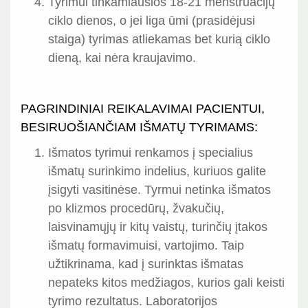
Tyrimui tinkamiausios 18-21 menstruacijų
ciklo dienos, o jei liga ūmi (prasidėjusi
staiga) tyrimas atliekamas bet kurią ciklo
dieną, kai nėra kraujavimo.
PAGRINDINIAI REIKALAVIMAI PACIENTUI,
BESIRUOŠIANČIAM IŠMATŲ TYRIMAMS:
Išmatos tyrimui renkamos į specialius
išmatų surinkimo indelius, kuriuos galite
įsigyti vasitinėse. Tyrmui netinka išmatos
po klizmos procedūrų, žvakučių,
laisvinamųjų ir kitų vaistų, turinčių įtakos
išmatų formavimuisi, vartojimo. Taip
užtikrinama, kad į surinktas išmatas
nepateks kitos medžiagos, kurios gali keisti
tyrimo rezultatus. Laboratorijos