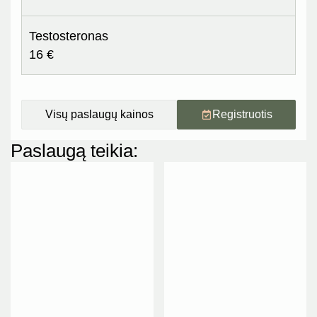
Testosteronas
16 €
Visų paslaugų kainos
Registruotis
Paslaugą teikia: