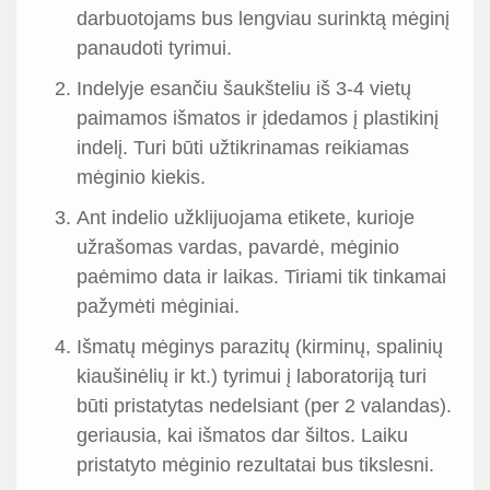
darbuotojams bus lengviau surinktą mėginį
panaudoti tyrimui.
Indelyje esančiu šaukšteliu iš 3-4 vietų
paimamos išmatos ir įdedamos į plastikinį
indelį. Turi būti užtikrinamas reikiamas
mėginio kiekis.
Ant indelio užklijuojama etikete, kurioje
užrašomas vardas, pavardė, mėginio
paėmimo data ir laikas. Tiriami tik tinkamai
pažymėti mėginiai.
Išmatų mėginys parazitų (kirminų, spalinių
kiaušinėlių ir kt.) tyrimui į laboratoriją turi
būti pristatytas nedelsiant (per 2 valandas).
geriausia, kai išmatos dar šiltos. Laiku
pristatyto mėginio rezultatai bus tikslesni.