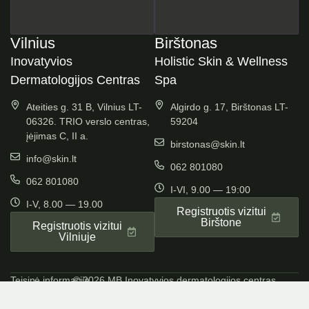
Vilnius
Birštonas
Inovatyvios
Holistic Skin & Wellness
Dermatologijos Centras
Spa
Ateities g. 31 B, Vilnius LT-
Algirdo g. 17, Birštonas LT-
06326. TRIO verslo centras,
59204
įėjimas C, II a.
birstonas@skin.lt
info@skin.lt
062 801080
062 801080
I-VI, 9.00 — 19:00
I-V, 8.00 — 19.00
Registruotis vizitui
Birštone
Registruotis vizitui
Vilniuje
Teisinė informacija
© 2026 MB Inovatyvios dermatologijos centras.
Visos teisės saugomos