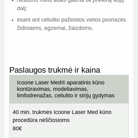
nėštumo metu atlikti galima tik priekinę kojų
dalį;
esant ant celiulito pažeistos vietos psoriazės
židiniaims, egzemai, žaizdoms.
Paslaugos trukmė ir kaina
Icoone Laser Med® aparatinis kūno
kontūravimas, modeliavimas,
limfodrenažas, celiulito ir strijų gydymas
40 min. trukmės Icoone Laser Med kūno
procedūra nėščiosioms
80€