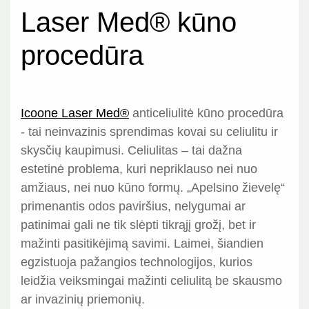
Laser Med® kūno
procedūra
Icoone Laser Med®
anticeliulitė kūno procedūra
- tai neinvazinis sprendimas kovai su celiulitu ir
skysčių kaupimusi. Celiulitas – tai dažna
estetinė problema, kuri nepriklauso nei nuo
amžiaus, nei nuo kūno formų. „Apelsino žievelę“
primenantis odos paviršius, nelygumai ar
patinimai gali ne tik slėpti tikrąjį grožį, bet ir
mažinti pasitikėjimą savimi. Laimei, šiandien
egzistuoja pažangios technologijos, kurios
leidžia veiksmingai mažinti celiulitą be skausmo
ar invazinių priemonių.