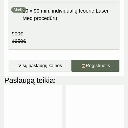
Akcija
10 x 90 min. individualių Icoone Laser
Med procedūrų
900€
1650€
Visų paslaugų kainos
Registruotis
Paslaugą teikia: