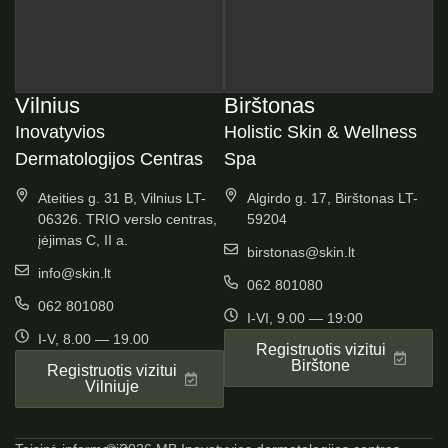
Vilnius
Birštonas
Inovatyvios
Holistic Skin & Wellness
Dermatologijos Centras
Spa
Ateities g. 31 B, Vilnius LT-
Algirdo g. 17, Birštonas LT-
06326. TRIO verslo centras,
59204
įėjimas C, II a.
birstonas@skin.lt
info@skin.lt
062 801080
062 801080
I-VI, 9.00 — 19:00
I-V, 8.00 — 19.00
Registruotis vizitui
Birštone
Registruotis vizitui
Vilniuje