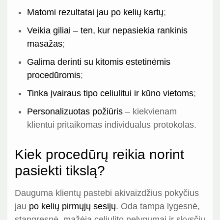
Matomi rezultatai jau po kelių kartų
;
Veikia giliai – ten, kur nepasiekia rankinis
masažas
;
Galima derinti su kitomis estetinėmis
procedūromis
;
Tinka įvairaus tipo celiulitui ir kūno vietoms
;
Personalizuotas požiūris
– kiekvienam
klientui pritaikomas individualus protokolas.
Kiek procedūrų reikia norint
pasiekti tikslą?
Dauguma klientų pastebi akivaizdžius pokyčius
jau
po kelių pirmųjų sesijų
. Oda tampa lygesnė,
stangresnė, mažėja celiulito nelygumai ir skysčių