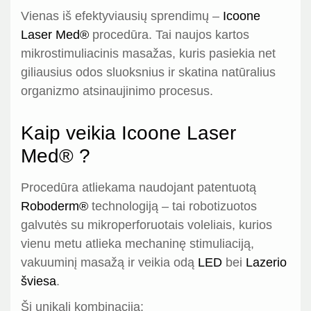
Vienas iš efektyviausių sprendimų –
Icoone
Laser Med®
procedūra. Tai naujos kartos
mikrostimuliacinis masažas, kuris pasiekia net
giliausius odos sluoksnius ir skatina natūralius
organizmo atsinaujinimo procesus.
Kaip veikia Icoone Laser
Med® ?
Procedūra atliekama naudojant patentuotą
Roboderm®
technologiją – tai robotizuotos
galvutės su mikroperforuotais voleliais, kurios
vienu metu atlieka mechaninę stimuliaciją,
vakuuminį masažą ir veikia odą
LED
bei
Lazerio
šviesa
.
Ši unikali kombinacija: