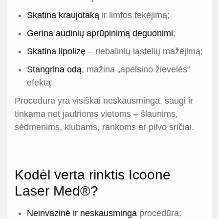
Skatina kraujotaką
ir limfos tekėjimą;
Gerina audinių aprūpinimą deguonimi
;
Skatina lipolizę
– riebalinių ląstelių mažėjimą;
Stangrina odą
, mažina „apelsino žievelės“
efektą.
Procedūra yra visiškai neskausminga, saugi ir
tinkama net jautrioms vietoms – šlaunims,
sėdmenims, klubams, rankoms ar pilvo sričiai.
Kodėl verta rinktis Icoone
Laser Med®?
Neinvazinė ir neskausminga
procedūra;