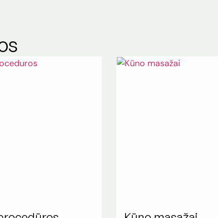
os
procedūros
Kūno masažai