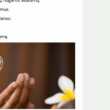
ių, nugaros skausmų
;
kimus
;
alanso
;
lumą
.