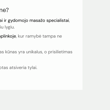
one?
ai ir gydomojo masažo specialistai
,
u lygiu.
plinkoje
, kur ramybė tampa ne
s kūnas yra unikalus, o prisilietimas
as atsiveria tylai.