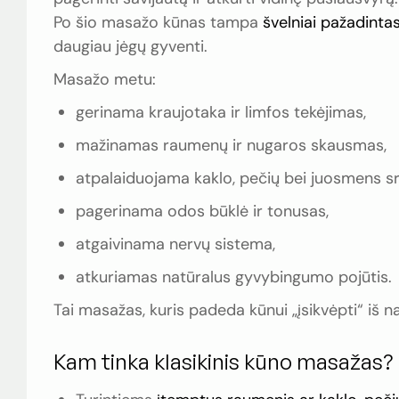
Po šio masažo kūnas tampa
švelniai pažadinta
daugiau jėgų gyventi.
Masažo metu:
gerinama kraujotaka ir limfos tekėjimas,
mažinamas raumenų ir nugaros skausmas,
atpalaiduojama kaklo, pečių bei juosmens sri
pagerinama odos būklė ir tonusas,
atgaivinama nervų sistema,
atkuriamas natūralus gyvybingumo pojūtis.
Tai masažas, kuris padeda kūnui „įsikvėpti“ iš n
Kam tinka klasikinis kūno masažas?