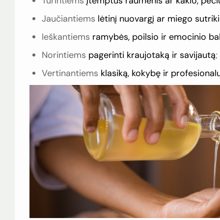
Turintiems
įtemptus raumenis ar kaklo, peč
Jaučiantiems
lėtinį nuovargį ar miego sutri
Ieškantiems
ramybės, poilsio ir emocinio b
Norintiems
pagerinti kraujotaką ir savijautą
;
Vertinantiems
klasiką,
kokybę ir profesiona