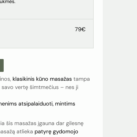
rukmės.
79€
inos,
klasikinis kūno masažas
tampa
si savo vertę šimtmečius – nes ji
enims atsipalaiduoti, mintims
čia šis masažas įgauna dar gilesnę
masažą atlieka
patyrę gydomojo