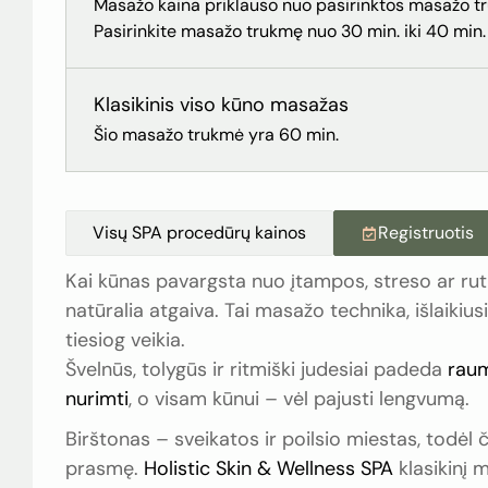
Masažo kaina priklauso nuo pasirinktos masažo t
Pasirinkite masažo trukmę nuo 30 min. iki 40 min.
Klasikinis viso kūno masažas
Šio masažo trukmė yra 60 min.
Visų SPA procedūrų kainos
Registruotis
Kai kūnas pavargsta nuo įtampos, streso ar rut
natūralia atgaiva. Tai masažo technika, išlaikiu
tiesiog veikia.
Švelnūs, tolygūs ir ritmiški judesiai padeda
raum
nurimti
, o visam kūnui – vėl pajusti lengvumą.
Birštonas – sveikatos ir poilsio miestas, todėl 
prasmę.
Holistic Skin & Wellness SPA
klasikinį 