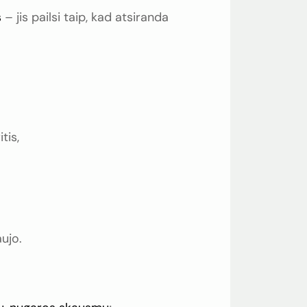
s
– jis pailsi taip, kad atsiranda
tis,
aujo.