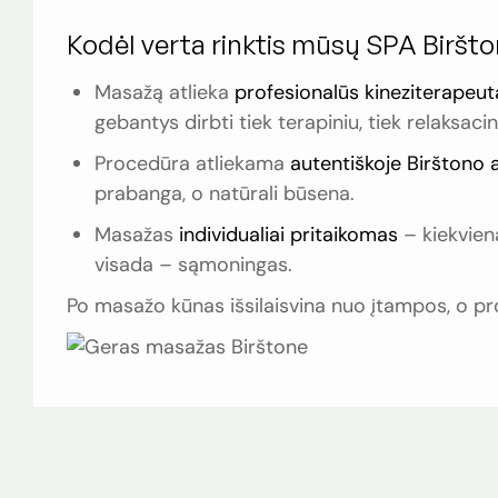
Kodėl verta rinktis mūsų SPA Biršt
Masažą atlieka
profesionalūs kineziterapeut
gebantys dirbti tiek terapiniu, tiek relaksacini
Procedūra atliekama
autentiškoje Birštono a
prabanga, o natūrali būsena.
Masažas
individualiai pritaikomas
– kiekviena
visada – sąmoningas.
Po masažo kūnas išsilaisvina nuo įtampos, o prot