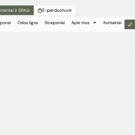
E-parduotuvė
mentai ir SPA
ponai
Odos ligos
Straipsniai
Apie mus
Kontaktai