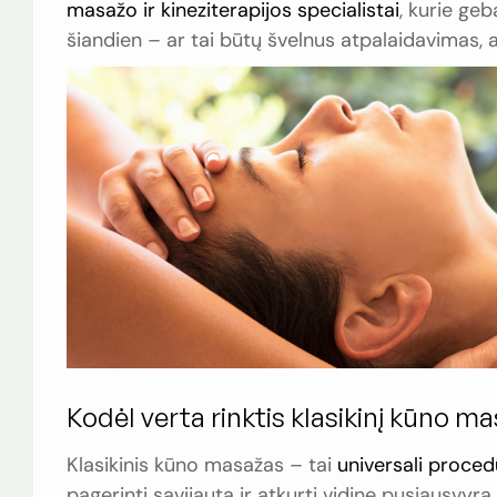
masažo ir kineziterapijos specialistai
, kurie geb
šiandien – ar tai būtų švelnus atpalaidavimas, a
Kodėl verta rinktis klasikinį kūno m
Klasikinis kūno masažas – tai
universali proced
pagerinti savijautą ir atkurti vidinę pusiausvyrą.