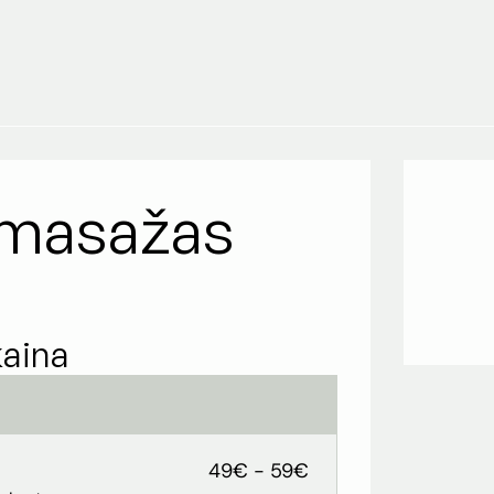
o masažas
kaina
49€ - 59€