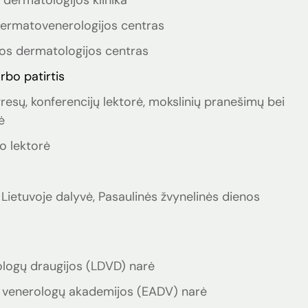
 dermatologijos klinika
ermatovenerologijos centras
os dermatologijos centras
rbo patirtis
gresų, konferencijų lektorė, mokslinių pranešimų bei
ė
o lektorė
ietuvoje dalyvė, Pasaulinės žvynelinės dienos
logų draugijos (LDVD) narė
 venerologų akademijos (EADV) narė