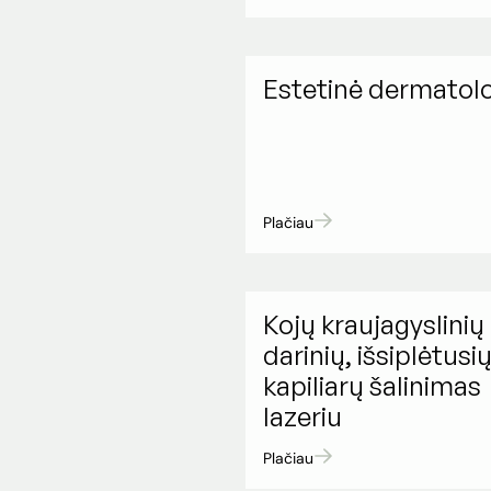
Estetinė dermatolo
Plačiau
Kojų kraujagyslinių
darinių, išsiplėtusi
kapiliarų šalinimas
lazeriu
Plačiau