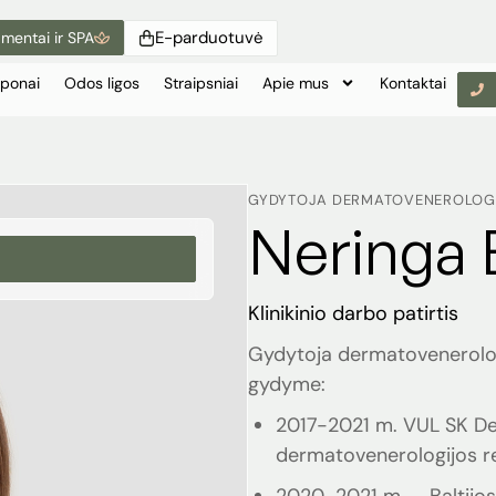
E-parduotuvė
mentai ir SPA
ponai
Odos ligos
Straipsniai
Apie mus
Kontaktai
GYDYTOJA DERMATOVENEROLOG
Neringa 
Klinikinio darbo patirtis
Gydytoja dermatovenerologė
gydyme:
2017-2021 m. VUL SK De
dermatovenerologijos r