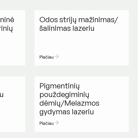
ninė
Odos strijų mažinimas/
inių
šalinimas lazeriu
Plačiau
Pigmentinių
iu
použdegiminių
dėmių/Melazmos
gydymas lazeriu
Plačiau