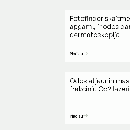
Fotofinder skaitme
apgamų ir odos dar
dermatoskopija
Plačiau
Odos atjauninimas
frakciniu Co2 lazer
Plačiau