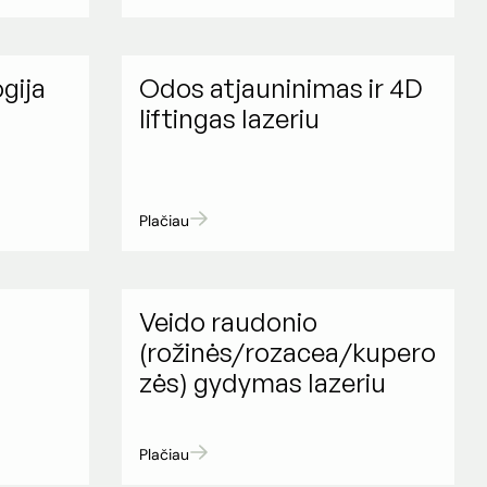
gija
Odos atjauninimas ir 4D
liftingas lazeriu
Plačiau
Veido raudonio
ų
(rožinės/rozacea/kupero
zės) gydymas lazeriu
Plačiau