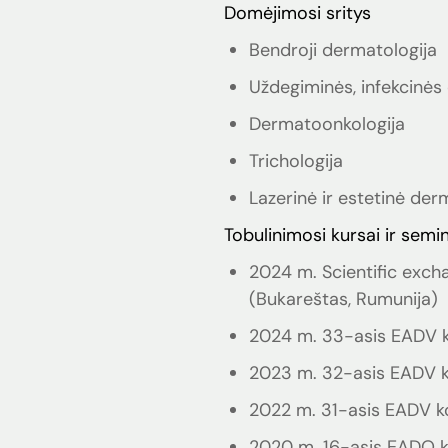
Domėjimosi sritys
Bendroji dermatologija
Uždegiminės, infekcinės
Dermatoonkologija
Trichologija
Lazerinė ir estetinė der
Tobulinimosi kursai ir semi
2024 m. Scientific exc
(Bukareštas, Rumunija)
2024 m. 33-asis EADV 
2023 m. 32-asis EADV ko
2022 m. 31-asis EADV kon
2020 m. 16-asis EADO ko