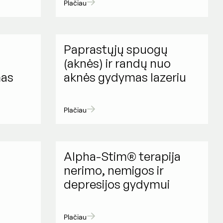
Plačiau
Paprastųjų spuogų
(aknės) ir randų nuo
mas
aknės gydymas lazeriu
Plačiau
s
Alpha-Stim® terapija
nerimo, nemigos ir
depresijos gydymui
Plačiau