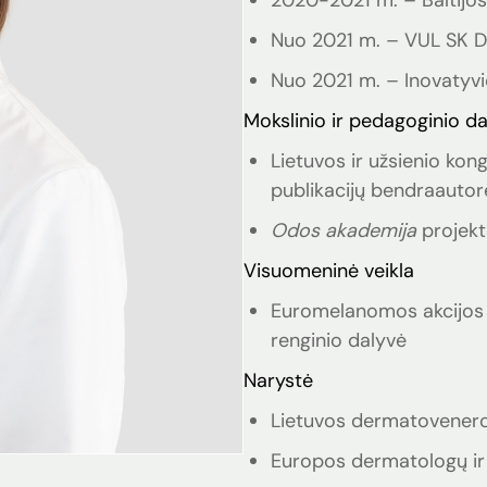
2020-2021 m. – Baltijos
Nuo 2021 m. – VUL SK D
Nuo 2021 m. – Inovatyvi
Mokslinio ir pedagoginio da
Lietuvos ir užsienio kon
publikacijų bendraautor
Odos akademija
projekt
Visuomeninė veikla
Euromelanomos akcijos L
renginio dalyvė
Narystė
Lietuvos dermatovenero
Europos dermatologų ir