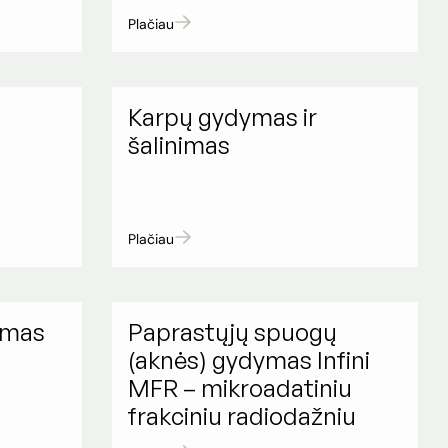
Plačiau
Karpų gydymas ir
šalinimas
Plačiau
imas
Paprastųjų spuogų
(aknės) gydymas Infini
MFR – mikroadatiniu
frakciniu radiodažniu