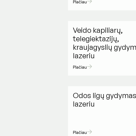
Plačiau
Veido kapiliarų,
telegiektazijų,
kraujagyslių gydy
lazeriu
Plačiau
Odos ligų gydyma
lazeriu
Plačiau