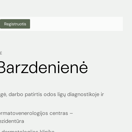
Registruotis
Ė
Barzdenienė
, darbo patirtis odos ligų diagnostikoje ir
rmatovenerologijos centras –
ezidentūra