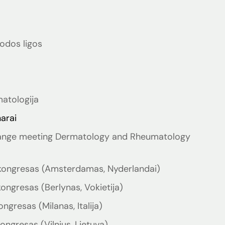
 odos ligos
matologija
narai
hange meeting Dermatology and Rheumatology
kongresas (Amsterdamas, Nyderlandai)
ngresas (Berlynas, Vokietija)
gresas (Milanas, Italija)
ngresas (Vilnius, Lietuva)