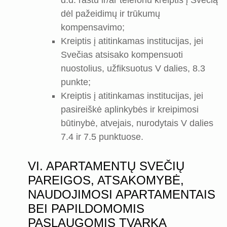
d.d. raštu ir/ar telefonu kreiptis į Svečią
dėl pažeidimų ir trūkumų
kompensavimo;
Kreiptis į atitinkamas institucijas, jei
Svečias atsisako kompensuoti
nuostolius, užfiksuotus V dalies, 8.3
punkte;
Kreiptis į atitinkamas institucijas, jei
pasireiškė aplinkybės ir kreipimosi
būtinybė, atvejais, nurodytais V dalies
7.4 ir 7.5 punktuose.
VI. APARTAMENTŲ SVEČIŲ
PAREIGOS, ATSAKOMYBĖ,
NAUDOJIMOSI APARTAMENTAIS
BEI PAPILDOMOMIS
PASLAUGOMIS TVARKA