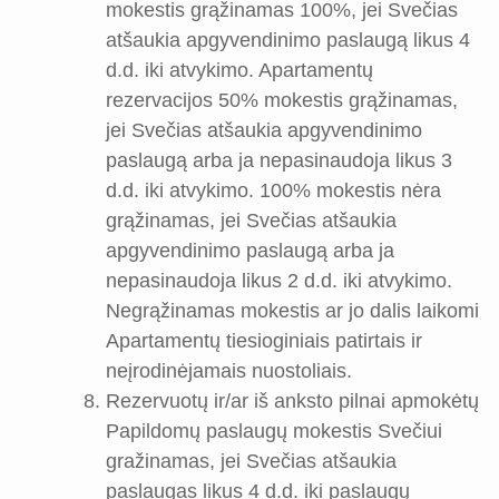
mokestis grąžinamas 100%, jei Svečias
atšaukia apgyvendinimo paslaugą likus 4
d.d. iki atvykimo. Apartamentų
rezervacijos 50% mokestis grąžinamas,
jei Svečias atšaukia apgyvendinimo
paslaugą arba ja nepasinaudoja likus 3
d.d. iki atvykimo. 100% mokestis nėra
grąžinamas, jei Svečias atšaukia
apgyvendinimo paslaugą arba ja
nepasinaudoja likus 2 d.d. iki atvykimo.
Negrąžinamas mokestis ar jo dalis laikomi
Apartamentų tiesioginiais patirtais ir
neįrodinėjamais nuostoliais.
Rezervuotų ir/ar iš anksto pilnai apmokėtų
Papildomų paslaugų mokestis Svečiui
gražinamas, jei Svečias atšaukia
paslaugas likus 4 d.d. iki paslaugų