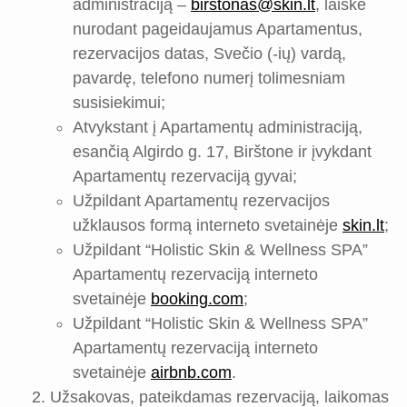
administraciją –
birstonas@skin.lt
, laiške
nurodant pageidaujamus Apartamentus,
rezervacijos datas, Svečio (-ių) vardą,
pavardę, telefono numerį tolimesniam
susisiekimui;
Atvykstant į Apartamentų administraciją,
esančią Algirdo g. 17, Birštone ir įvykdant
Apartamentų rezervaciją gyvai;
Užpildant Apartamentų rezervacijos
užklausos formą interneto svetainėje
skin.lt
;
Užpildant “Holistic Skin & Wellness SPA”
Apartamentų rezervaciją interneto
svetainėje
booking.com
;
Užpildant “Holistic Skin & Wellness SPA”
Apartamentų rezervaciją interneto
svetainėje
airbnb.com
.
Užsakovas, pateikdamas rezervaciją, laikomas