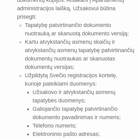
dokumentų kopijos. Atsakant į Apartamentų
administracijos laišką, Užsakovui būtina
prisegti:
Tapatybę patvirtinančio dokumento
nuotrauką ar skanuotą dokumento versiją;
Kartu atvykstančių asmenų skaičių ir
atvykstančių asmenų tapatybę patvirtinančių
dokumentų nuotraukas ar skanuotas
dokumentų versijas;
Užpildytą Svečio registracijos kortelę,
kurioje pateikiami duomenys:
Užsakovo ir atvykstančių asmenų
tapatybės duomenys;
Galiojančio tapatybę patvirtinančio
dokumento pavadinimas ir numeris;
Telefono numeris;
Elektroninio pašto adresas;