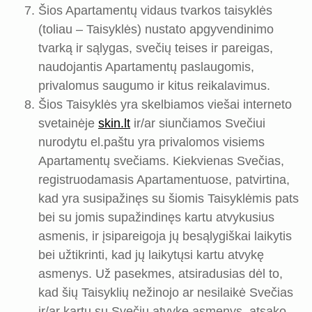
Šios Apartamentų vidaus tvarkos taisyklės
(toliau – Taisyklės) nustato apgyvendinimo
tvarką ir sąlygas, svečių teises ir pareigas,
naudojantis Apartamentų paslaugomis,
privalomus saugumo ir kitus reikalavimus.
Šios Taisyklės yra skelbiamos viešai interneto
svetainėje
skin.lt
ir/ar siunčiamos Svečiui
nurodytu el.paštu yra privalomos visiems
Apartamentų svečiams. Kiekvienas Svečias,
registruodamasis Apartamentuose, patvirtina,
kad yra susipažinęs su šiomis Taisyklėmis pats
bei su jomis supažindinęs kartu atvykusius
asmenis, ir įsipareigoja jų besąlygiškai laikytis
bei užtikrinti, kad jų laikytųsi kartu atvykę
asmenys. Už pasekmes, atsiradusias dėl to,
kad šių Taisyklių nežinojo ar nesilaikė Svečias
ir/ar kartu su Svečiu atvykę asmenys, atsako