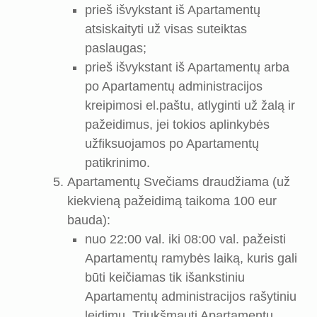
prieš išvykstant iš Apartamentų
atsiskaityti už visas suteiktas
paslaugas;
prieš išvykstant iš Apartamentų arba
po Apartamentų administracijos
kreipimosi el.paštu, atlyginti už žalą ir
pažeidimus, jei tokios aplinkybės
užfiksuojamos po Apartamentų
patikrinimo.
Apartamentų Svečiams draudžiama (už
kiekvieną pažeidimą taikoma 100 eur
bauda):
nuo 22:00 val. iki 08:00 val. pažeisti
Apartamentų ramybės laiką, kuris gali
būti keičiamas tik išankstiniu
Apartamentų administracijos rašytiniu
leidimu. Triukšmauti Apartamentų