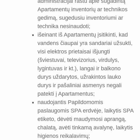
administracijai raštu apie sugadintą
Apartamentų inventorių ar technikos
gedimą, sugedusiu inventoriumi ar
technika nesinaudoti;
išeinant iš Apartamentų įsitikinti, kad
vandens čiaupai yra sandariai užsukti,
visi elektros prietaisai išjungti
(šviestuvai, televizorius, virdulys,
lygintuvas ir kt.), langai ir balkono
durys uždarytos, užrakintos lauko
durys ir pašaliniai asmenys negali
patekti į Apartamentus;
naudojantis Papildomomis
paslaugomis SPA erdvėje, laikytis SPA
etiketo, dėvėti maudymosi aprangą,
chalatą, avėti tinkamą avalynę, laikytis
higienos reikalavimų;