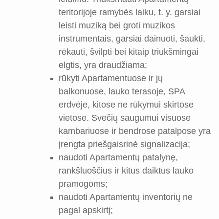
teritorijoje ramybės laiku, t. y. garsiai
leisti muziką bei groti muzikos
instrumentais, garsiai dainuoti, šaukti,
rėkauti, švilpti bei kitaip triukšmingai
elgtis, yra draudžiama;
rūkyti Apartamentuose ir jų
balkonuose, lauko terasoje, SPA
erdvėje, kitose ne rūkymui skirtose
vietose. Svečių saugumui visuose
kambariuose ir bendrose patalpose yra
įrengta priešgaisrinė signalizacija;
naudoti Apartamentų patalynę,
rankšluoščius ir kitus daiktus lauko
pramogoms;
naudoti Apartamentų inventorių ne
pagal apskirtį;