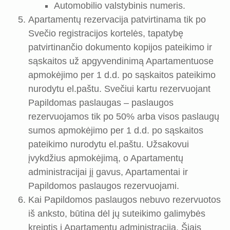
Automobilio valstybinis numeris.
Apartamentų rezervacija patvirtinama tik po
Svečio registracijos kortelės, tapatybę
patvirtinančio dokumento kopijos pateikimo ir
sąskaitos už apgyvendinimą Apartamentuose
apmokėjimo per 1 d.d. po sąskaitos pateikimo
nurodytu el.paštu. Svečiui kartu rezervuojant
Papildomas paslaugas – paslaugos
rezervuojamos tik po 50% arba visos paslaugų
sumos apmokėjimo per 1 d.d. po sąskaitos
pateikimo nurodytu el.paštu. Užsakovui
įvykdžius apmokėjimą, o Apartamentų
administracijai jį gavus, Apartamentai ir
Papildomos paslaugos rezervuojami.
Kai Papildomos paslaugos nebuvo rezervuotos
iš anksto, būtina dėl jų suteikimo galimybės
kreiptis į Apartamentų administraciją. Šiais