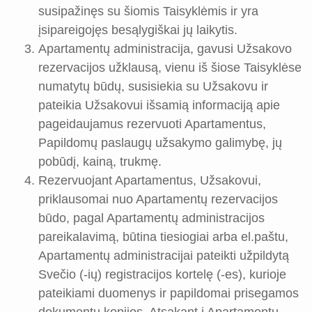
susipažinęs su šiomis Taisyklėmis ir yra
įsipareigojęs besąlygiškai jų laikytis.
Apartamentų administracija, gavusi Užsakovo
rezervacijos užklausą, vienu iš šiose Taisyklėse
numatytų būdų, susisiekia su Užsakovu ir
pateikia Užsakovui išsamią informaciją apie
pageidaujamus rezervuoti Apartamentus,
Papildomų paslaugų užsakymo galimybę, jų
pobūdį, kainą, trukmę.
Rezervuojant Apartamentus, Užsakovui,
priklausomai nuo Apartamentų rezervacijos
būdo, pagal Apartamentų administracijos
pareikalavimą, būtina tiesiogiai arba el.paštu,
Apartamentų administracijai pateikti užpildytą
Svečio (-ių) registracijos kortelę (-es), kurioje
pateikiami duomenys ir papildomai prisegamos