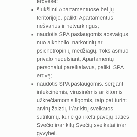
erdvėse;
šiukšlinti Apartamentuose bei jų
teritorijoje, palikti Apartamentus
nešvarius ir netvarkingus;
naudotis SPA paslaugomis apsvaigus
nuo alkoholio, narkotinių ar
psichotropinių medžiagų. Toks asmuo
privalo nedelsiant, Apartamentų
personalui pareikalavus, palikti SPA
erdvę;
naudotis SPA paslaugomis, sergant
infekcinėmis, virusinėmis ar kitomis
užkrečiamomis ligomis, taip pat turint
atvirų žaizdų ir/ar kitų sveikatos
sutrikimų, kurie gali kelti pavojų paties
Svečio ir/ar kitų Svečių sveikatai ir/ar
gyvybei.