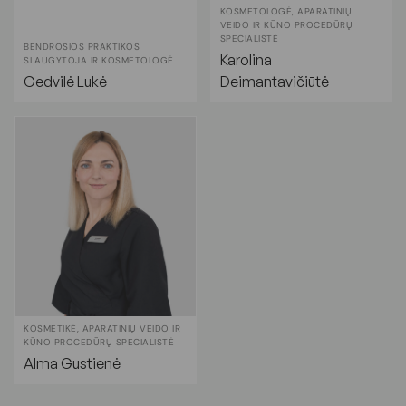
KOSMETOLOGĖ, APARATINIŲ
VEIDO IR KŪNO PROCEDŪRŲ
SPECIALISTĖ
BENDROSIOS PRAKTIKOS
Karolina
SLAUGYTOJA IR KOSMETOLOGĖ
Gedvilė Lukė
Deimantavičiūtė
KOSMETIKĖ, APARATINIŲ VEIDO IR
KŪNO PROCEDŪRŲ SPECIALISTĖ
Alma Gustienė