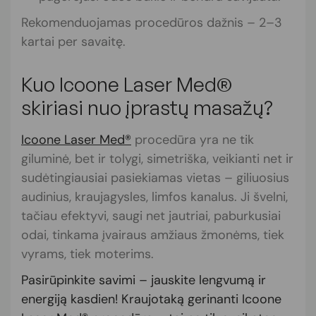
Rekomenduojamas procedūros dažnis – 2–3
kartai per savaitę.
Kuo Icoone Laser Med®
skiriasi nuo įprastų masažų?
Icoone Laser Med®
procedūra yra ne tik
giluminė, bet ir tolygi, simetriška, veikianti net ir
sudėtingiausiai pasiekiamas vietas – giliuosius
audinius, kraujagysles, limfos kanalus. Ji švelni,
tačiau efektyvi, saugi net jautriai, paburkusiai
odai, tinkama įvairaus amžiaus žmonėms, tiek
vyrams, tiek moterims.
Pasirūpinkite savimi – jauskite lengvumą ir
energiją kasdien! Kraujotaką gerinanti Icoone