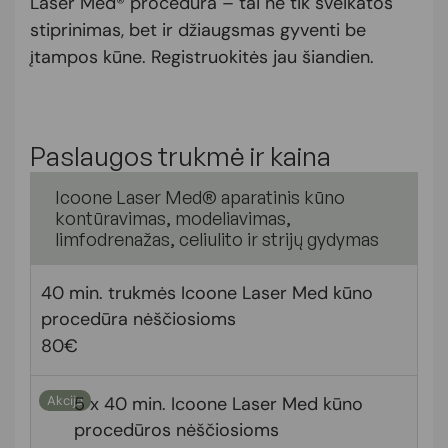
Laser Med® procedūra – tai ne tik sveikatos
stiprinimas, bet ir džiaugsmas gyventi be
įtampos kūne. Registruokitės jau šiandien.
Paslaugos trukmė ir kaina
Icoone Laser Med® aparatinis kūno
kontūravimas, modeliavimas,
limfodrenažas, celiulito ir strijų gydymas
40 min. trukmės Icoone Laser Med kūno
procedūra nėščiosioms
80€
Akcija
5 x 40 min. Icoone Laser Med kūno
procedūros nėščiosioms