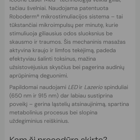
tačiau švelniai. Naudojama patentuota
Roboderm® mikrostimuliacijos sistema – tai
tūkstančiai mikroimpulsų per minutę, kurie
stimuliuoja giliausius odos sluoksnius be
skausmo ir traumos. Šis mechaninis masažas
aktyvina kraujo ir limfos tekėjimą, padeda
efektyviau šalinti toksinus, mažina
užsistovėjusius skysčius bei pagerina audinių
aprūpinimą deguonimi.
Papildomai naudojami
LED
ir
Lazerio
spinduliai
(650 nm ir 915 nm) dar labiau sustiprina
poveikį – gerina ląstelių atsinaujinimą, spartina
metabolinius procesus bei slopina
uždegiminius reiškinius.
Kam ši procedūra skirta?