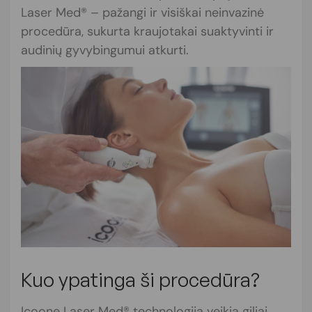
Laser Med® – pažangi ir visiškai neinvazinė
procedūra, sukurta kraujotakai suaktyvinti ir
audinių gyvybingumui atkurti.
Kuo ypatinga ši procedūra?
Icoone Laser Med® technologija veikia giliai,