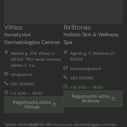
Vilnius
Birštonas
Inovatyvios
Holistic Skin & Wellness
Dermatologijos Centras
Spa
Ateities g. 31 B, Vilnius LT-
Algirdo g. 17, Birštonas LT-
06326. TRIO verslo centras,
59204
įėjimas C, II a.
birstonas@skin.lt
info@skin.lt
062 801080
062 801080
I-VI, 9.00 — 19:00
I-V, 8.00 — 19.00
Registruotis vizitui
Birštone
Registruotis vizitui
Vilniuje
Teisinė informacija
© 2026 MB Inovatyvios dermatologijos centras.