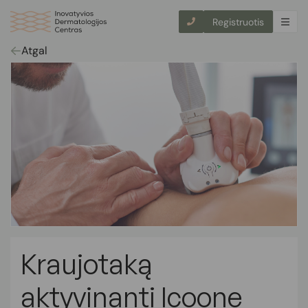
Registruotis
Atgal
Kraujotaką
aktyvinanti Icoone