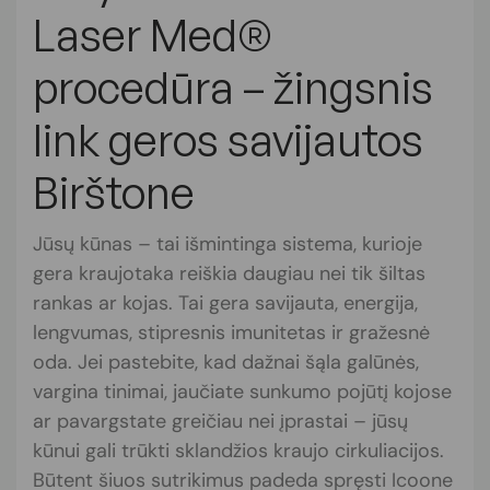
Laser Med®
procedūra – žingsnis
link geros savijautos
Birštone
Jūsų kūnas – tai išmintinga sistema, kurioje
gera kraujotaka reiškia daugiau nei tik šiltas
rankas ar kojas. Tai gera savijauta, energija,
lengvumas, stipresnis imunitetas ir gražesnė
oda. Jei pastebite, kad dažnai šąla galūnės,
vargina tinimai, jaučiate sunkumo pojūtį kojose
ar pavargstate greičiau nei įprastai – jūsų
kūnui gali trūkti sklandžios kraujo cirkuliacijos.
Būtent šiuos sutrikimus padeda spręsti Icoone