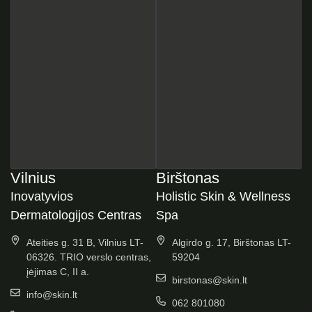
Vilnius
Birštonas
Inovatyvios
Holistic Skin & Wellness
Dermatologijos Centras
Spa
Ateities g. 31 B, Vilnius LT-
Algirdo g. 17, Birštonas LT-
06326. TRIO verslo centras,
59204
įėjimas C, II a.
birstonas@skin.lt
info@skin.lt
062 801080