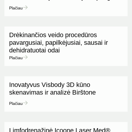
Plačiau
Drėkinančios veido procedūros
pavargusiai, papilkėjusiai, sausai ir
dehidratuotai odai
Plačiau
Inovatyvus Visbody 3D kūno
skenavimas ir analizė Birštone
Plačiau
Limfodrenažinė Icoone Laser Med®