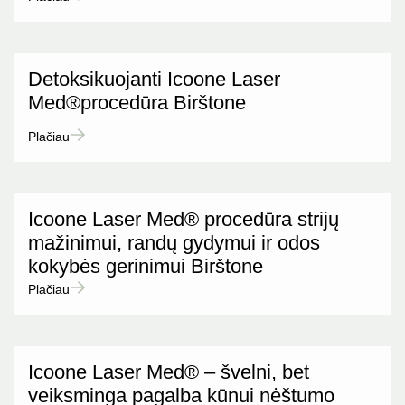
Detoksikuojanti Icoone Laser
Med®procedūra Birštone
Plačiau
Icoone Laser Med® procedūra strijų
mažinimui, randų gydymui ir odos
kokybės gerinimui Birštone
Plačiau
Icoone Laser Med® – švelni, bet
veiksminga pagalba kūnui nėštumo