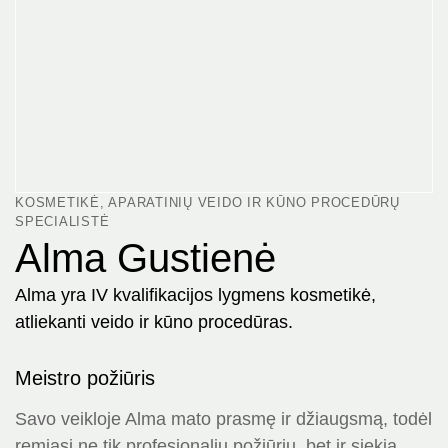
KOSMETIKĖ, APARATINIŲ VEIDO IR KŪNO PROCEDŪRŲ
SPECIALISTĖ
Alma Gustienė
Alma yra IV kvalifikacijos lygmens kosmetikė,
atliekanti veido ir kūno procedūras.
Meistro požiūris
Savo veikloje Alma mato prasmę ir džiaugsmą, todėl
remiasi ne tik profesionaliu požiūriu, bet ir siekia