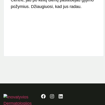
Centre, jau po kelių dienų pastebėjau gyjimo
požymius. Džiaugiuosi, kad jus radau.