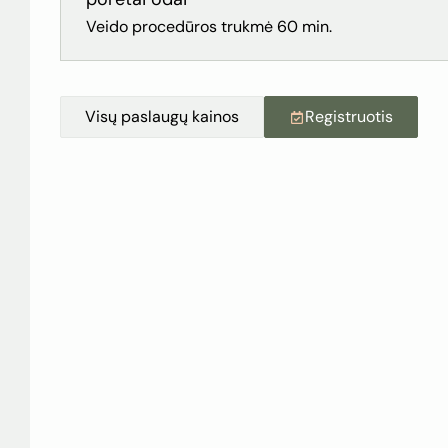
Veido procedūros trukmė 60 min.
Visų paslaugų kainos
Registruotis