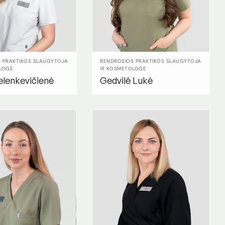
 PRAKTIKOS SLAUGYTOJA
BENDROSIOS PRAKTIKOS SLAUGYTOJA
LOGĖ
IR KOSMETOLOGĖ
elenkevičienė
Gedvilė Lukė