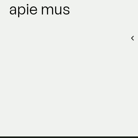
apie mus
 Bylaitei- Bučinskienei, kuri padeda man įgyvendinti
turėti gražią ir lygią odą ! Tai nuostabi gydytoja,
mais klausimais, visada duoda labai naudingus