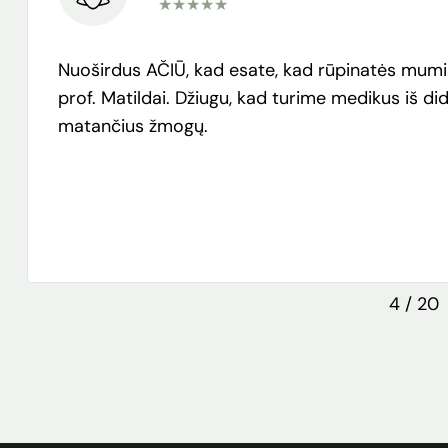
★
★
★
★
★
Nuoširdus AČIŪ, kad esate, kad rūpinatės mumis
prof. Matildai. Džiugu, kad turime medikus iš didž
matančius žmogų.
4
/
20