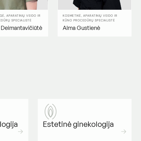
Ė, APARATINIŲ VEIDO IR
KOSMETIKĖ, APARATINIŲ VEIDO IR
DŪRŲ SPECIALISTĖ
KŪNO PROCEDŪRŲ SPECIALISTĖ
a Deimantavičiūtė
Alma Gustienė
logija
Estetinė ginekologija