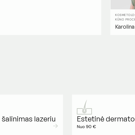
KOSMETOLOG
KŪNO PROCE
Karolin
 šalinimas lazeriu
Estetinė dermato
Nuo 90 €