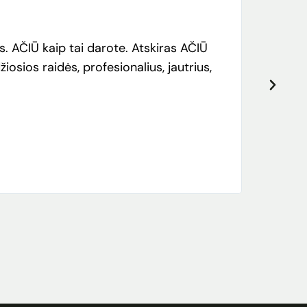
. AČIŪ kaip tai darote. Atskiras AČIŪ
In Pro
iosios raidės, profesionalius, jautrius,
dermat
met to
and al