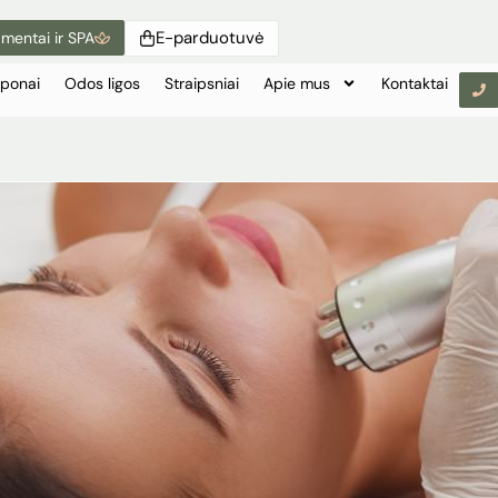
E-parduotuvė
mentai ir SPA
ponai
Odos ligos
Straipsniai
Apie mus
Kontaktai