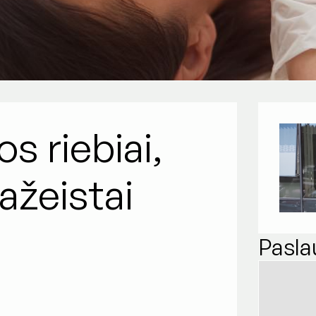
s riebiai,
ažeistai
Pasla