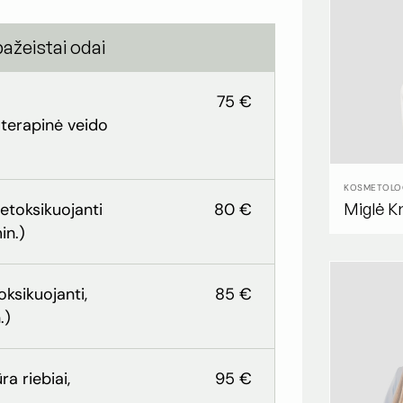
pažeistai odai
75 €
i terapinė veido
KOSMETOLO
etoksikuojanti
80 €
Miglė Kr
in.)
ksikuojanti,
85 €
.)
ra riebiai,
95 €