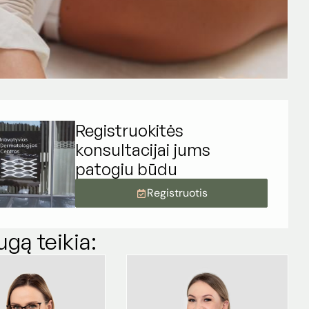
Registruokitės
konsultacijai jums
patogiu būdu
Registruotis
ugą teikia: