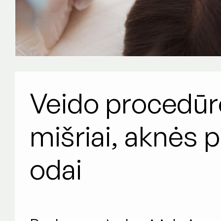
Veido procedūro
mišriai, aknės p
odai