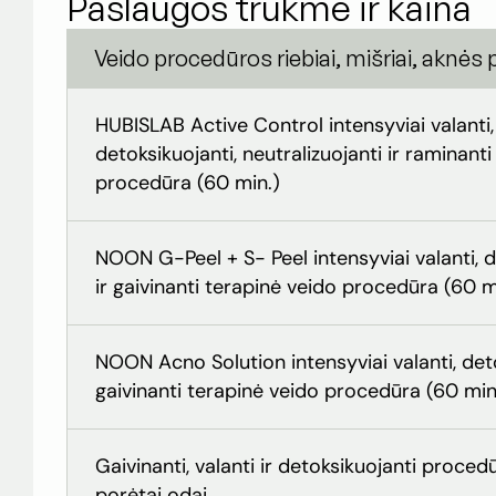
Paslaugos trukmė ir kaina
Veido procedūros riebiai, mišriai, aknės 
HUBISLAB Active Control intensyviai valanti,
detoksikuojanti, neutralizuojanti ir raminant
procedūra (60 min.)
NOON G-Peel + S- Peel intensyviai valanti, d
ir gaivinanti terapinė veido procedūra (60 m
NOON Acno Solution intensyviai valanti, deto
gaivinanti terapinė veido procedūra (60 min
Gaivinanti, valanti ir detoksikuojanti procedū
porėtai odai