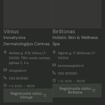
Vilnius
Birštonas
Inovatyvios
Holistic Skin & Wellness
Dermatologijos Centras
Spa
Ateities g. 31 B, Vilnius LT-
Algirdo g. 17, Birštonas LT-
06326. TRIO verslo centras,
59204
įėjimas C, II a.
birstonas@skin.lt
info@skin.lt
062 801080
062 801080
I-VI, 9.00 — 19:00
I-V, 8.00 — 19.00
Registruotis vizitui
Birštone
Registruotis vizitui
Vilniuje