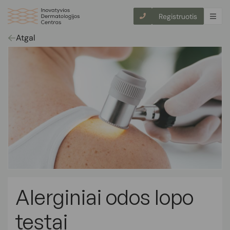
Registruotis
Atgal
Alerginiai odos lopo
testai