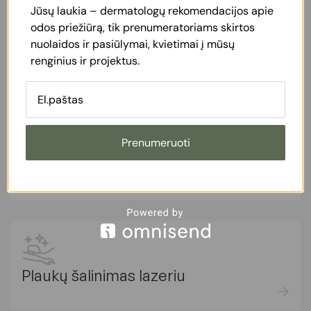
Jūsų laukia – dermatologų rekomendacijos apie
odos priežiūrą, tik prenumeratoriams skirtos
nuolaidos ir pasiūlymai, kvietimai į mūsų
renginius ir projektus.
Panašios paslaugos
Prenumeruoti
Lazerinė dermatologija
Nuo 100 €
Plaukų šalinimas lazeriu