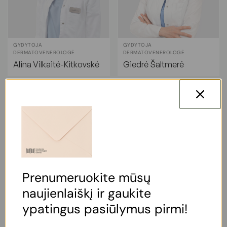
GYDYTOJA
GYDYTOJA
DERMATOVENEROLOGĖ
DERMATOVENEROLOGĖ
Alina Vilkaitė-Kitkovskė
Giedrė Šaltmerė
Prenumeruokite mūsų
naujienlaiškį ir gaukite
GYDYTOJA
GYDYTOJA
ypatingus pasiūlymus pirmi!
DERMATOVENEROLOGĖ
DERMATOVENEROLOGĖ
Malvina Baikštienė
Neringa Barzdenienė