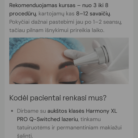
Rekomenduojamas kursas – nuo 3 iki 8
procedūrų
, kartojamų kas
8–12 savaičių
.
Pokyčiai dažnai pastebimi jau po 1–2 seansų,
tačiau pilnam išnykimui prireikia laiko.
Kodėl pacientai renkasi mus?
Dirbame su
aukštos klasės Harmony XL
PRO Q-Switched lazeriu
, tinkamu
tatuiruotėms ir permanentiniam makiažui
šalinti.