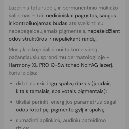
Lazerinis tatuiruočių ir permanentinio makiažo
šalinimas – tai
mediciniškai pagrįstas, saugus
ir kontroliuojamas būdas
atsisveikinti su
nebepageidaujamais pigmentais,
nepažeidžiant
odos struktūros ir nepaliekant randų
.
Mūsų klinikoje šalinimui taikome vieną
pažangiausių sprendimų dermatologijoje -
Harmony XL PRO Q-Switched Nd:YAG lazerį
,
kuris leidžia:
dirbti su
skirtingų spalvų dažais (juodais,
kitais tamsiais, spalvotais pigmentais);
tiksliai parinkti energijos parametrus pagal
odos fototipą, pigmento gylį ir spalvą
;
sumažinti aplinkinių audinių pažeidimo
riziką;