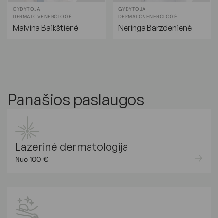
GYDYTOJA
GYDYTOJA
DERMATOVENEROLOGĖ
DERMATOVENEROLOGĖ
Malvina Baikštienė
Neringa Barzdenienė
Panašios paslaugos
Lazerinė dermatologija
Nuo 100 €