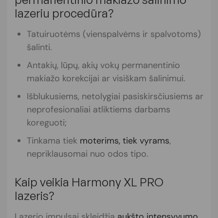
lazeriu procedūra?
Tatuiruotėms (vienspalvėms ir spalvotoms)
šalinti.
Antakių, lūpų, akių vokų permanentinio
makiažo korekcijai ar visiškam šalinimui.
Išblukusiems, netolygiai pasiskirsčiusiems ar
neprofesionaliai atliktiems darbams
koreguoti;
Tinkama tiek
moterims, tiek vyrams
,
nepriklausomai nuo odos tipo.
Kaip veikia
Harmony XL PRO
lazeris?
Lazerio impulsai skleidžia
aukšto intensyvumo