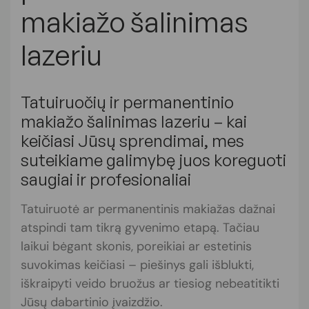
makiažo šalinimas
lazeriu
Tatuiruočių ir permanentinio
makiažo šalinimas lazeriu – kai
keičiasi Jūsų sprendimai, mes
suteikiame galimybę juos koreguoti
saugiai ir profesionaliai
Tatuiruotė ar permanentinis makiažas dažnai
atspindi tam tikrą gyvenimo etapą. Tačiau
laikui bėgant skonis, poreikiai ar estetinis
suvokimas keičiasi – piešinys gali išblukti,
iškraipyti veido bruožus ar tiesiog nebeatitikti
Jūsų dabartinio įvaizdžio.