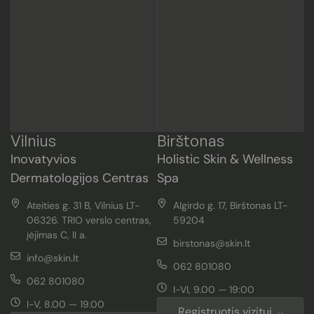
Vilnius
Birštonas
Inovatyvios
Holistic Skin & Wellness
Dermatologijos Centras
Spa
Ateities g. 31 B, Vilnius LT-
Algirdo g. 17, Birštonas LT-
06326. TRIO verslo centras,
59204
įėjimas C, II a.
birstonas@skin.lt
info@skin.lt
062 801080
062 801080
I-VI, 9.00 — 19:00
I-V, 8.00 — 19.00
Registruotis vizitui