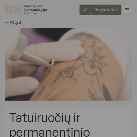
Registruotis
Atgal
Tatuiruočių ir
permanentinio