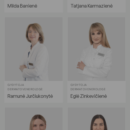
Milda Banienė
Tatjana Karmazienė
GYDYTOJA
GYDYTOJA
DERMATOVENEROLOGĖ
DERMATOVENEROLOGĖ
Ramunė Jurčiukonytė
Eglė Zinkevičienė