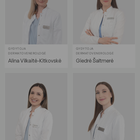
GYDYTOJA
GYDYTOJA
DERMATOVENEROLOGĖ
DERMATOVENEROLOGĖ
Alina Vilkaitė-Kitkovskė
Giedrė Šaltmerė