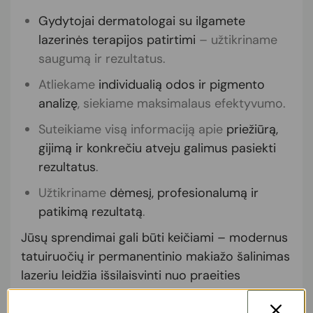
Gydytojai dermatologai su ilgamete
lazerinės terapijos patirtimi
– užtikriname
saugumą ir rezultatus.
Atliekame
individualią odos ir pigmento
analizę
, siekiame maksimalaus efektyvumo.
Suteikiame visą informaciją apie
priežiūrą,
gijimą ir konkrečiu atveju galimus pasiekti
rezultatus
.
Užtikriname
dėmesį, profesionalumą ir
patikimą rezultatą
.
Jūsų sprendimai gali būti keičiami – modernus
tatuiruočių ir permanentinio makiažo šalinimas
lazeriu leidžia išsilaisvinti nuo praeities
pasirinkimų be randų, skausmo ar drastiškų