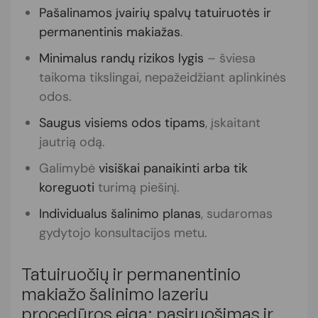
Pašalinamos įvairių spalvų tatuiruotės ir
permanentinis makiažas
.
Minimalus randų rizikos lygis
– šviesa
taikoma tikslingai, nepažeidžiant aplinkinės
odos.
Saugus visiems odos tipams
, įskaitant
jautrią odą.
Galimybė
visiškai panaikinti arba tik
koreguoti
turimą piešinį.
Individualus šalinimo planas
, sudaromas
gydytojo konsultacijos metu.
Tatuiruočių ir permanentinio
makiažo šalinimo lazeriu
procedūros eiga: pasiruošimas ir