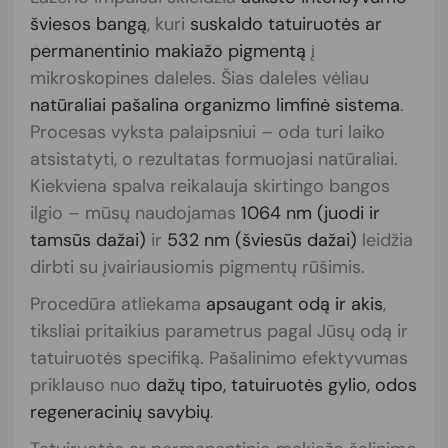
šviesos bangą
, kuri
suskaldo tatuiruotės ar
permanentinio makiažo pigmentą
į
mikroskopines daleles. Šias daleles vėliau
natūraliai pašalina organizmo limfinė sistema
.
Procesas vyksta palaipsniui – oda turi laiko
atsistatyti, o rezultatas formuojasi natūraliai.
Kiekviena spalva reikalauja skirtingo bangos
ilgio – mūsų naudojamas
1064 nm (juodi ir
tamsūs dažai)
ir
532 nm (šviesūs dažai)
leidžia
dirbti su įvairiausiomis pigmentų rūšimis.
Procedūra atliekama
apsaugant odą ir akis
,
tiksliai pritaikius parametrus pagal Jūsų odą ir
tatuiruotės specifiką. Pašalinimo efektyvumas
priklauso nuo
dažų tipo, tatuiruotės gylio, odos
regeneracinių savybių
.