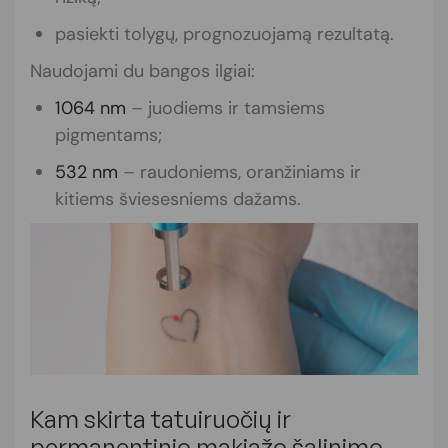
pasiekti tolygų, prognozuojamą rezultatą.
Naudojami du bangos ilgiai:
1064 nm
– juodiems ir tamsiems
pigmentams;
532 nm
– raudoniems, oranžiniams ir
kitiems šviesesniems dažams.
Kam skirta tatuiruočių ir
permanentinio makiažo šalinimo