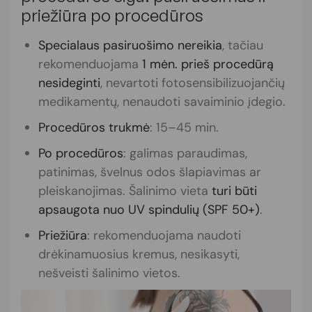
priežiūra po procedūros
Specialaus pasiruošimo nereikia
, tačiau
rekomenduojama
1 mėn. prieš procedūrą
nesideginti
, nevartoti fotosensibilizuojančių
medikamentų, nenaudoti savaiminio įdegio.
Procedūros trukmė
: 15–45 min.
Po procedūros
: galimas paraudimas,
patinimas, švelnus odos šlapiavimas ar
pleiskanojimas. Šalinimo vieta
turi būti
apsaugota nuo UV spindulių (SPF 50+)
.
Priežiūra
: rekomenduojama naudoti
drėkinamuosius kremus, nesikasyti,
nešveisti šalinimo vietos.