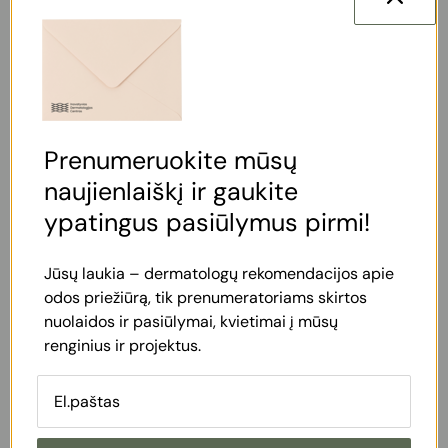
chirurginių intervencijų.
Registruokitės profesionaliai konsultacijai –
įvertinsime tatuiruotės tipą ir sudarysime
individualų šalinimo planą.
Prenumeruokite mūsų
Paslaugos trukmė ir kaina
naujienlaiškį ir gaukite
ypatingus pasiūlymus pirmi!
Tatuiruočių ir permanento šalinimas
lazeriu
Jūsų laukia – dermatologų rekomendacijos apie
Abiejų antakių permanento šalinimas lazeriu
odos priežiūrą, tik prenumeratoriams skirtos
nuolaidos ir pasiūlymai, kvietimai į mūsų
190 €
renginius ir projektus.
Akių vokų permanento šalinimas lazeriu
180 €