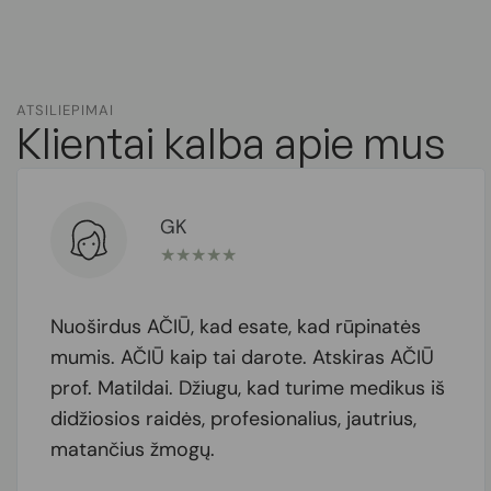
ATSILIEPIMAI
Klientai kalba apie mus
AA
★
★
★
★
★
In Prof. dr. Matilda Bylaitė-Bučinskienė you
simply have one of the best dermatologists
around. I am from the UK and without
doubt she is the best I have met to date at
what she does. Extremely knowledgeable,
trustworthy, professional and always