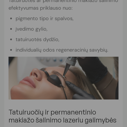
Tatuiruotės ar permanentinio makiažo šalinimo
efektyvumas priklauso nuo:
pigmento tipo ir spalvos,
įvedimo gylio,
tatuiruotės dydžio,
individualių odos regeneracinių savybių.
Tatuiruočių ir permanentinio
makiažo šalinimo lazeriu galimybės