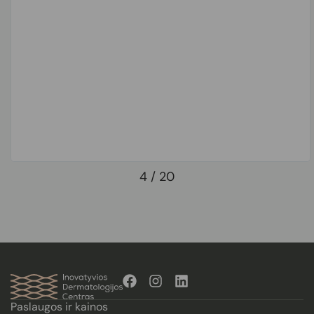
patient focused in
5
/
20
Paslaugos ir kainos