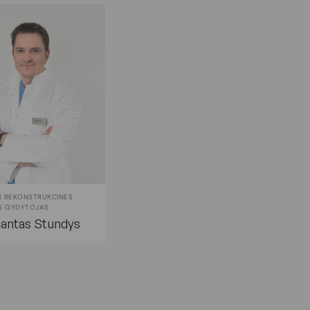
IR REKONSTRUKCINĖS
S GYDYTOJAS
antas Stundys