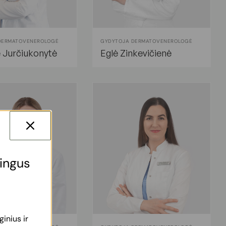
DERMATOVENEROLOGĖ
GYDYTOJA DERMATOVENEROLOGĖ
Jurčiukonytė
Eglė Zinkevičienė
tingus
inius ir