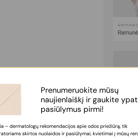
GYDYTOJA 
Ramunė 
Prenumeruokite mūsų
naujienlaiškį ir gaukite ypa
pasiūlymus pirmi!
ia – dermatologų rekomendacijos apie odos priežiūrą, tik
toriams skirtos nuolaidos ir pasiūlymai, kvietimai į mūsų reng