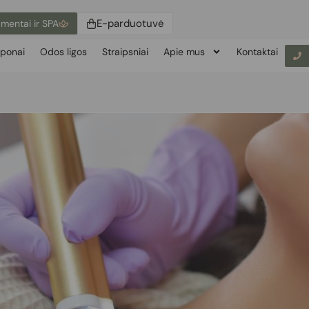
E-parduotuvė
mentai ir SPA
ponai
Odos ligos
Straipsniai
Apie mus
Kontaktai