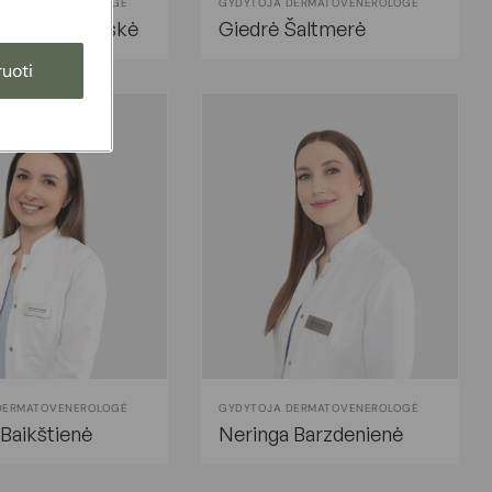
DERMATOVENEROLOGĖ
GYDYTOJA DERMATOVENEROLOGĖ
lkaitė-Kitkovskė
Giedrė Šaltmerė
uoti
DERMATOVENEROLOGĖ
GYDYTOJA DERMATOVENEROLOGĖ
 Baikštienė
Neringa Barzdenienė