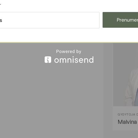
GYDYTOJA 
.
Alina Vi
Prenumer
GYDYTOJA 
Malvina